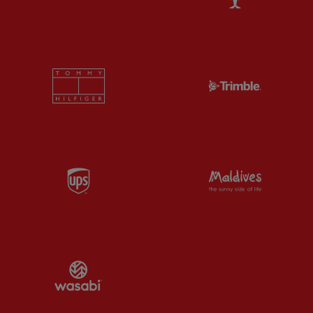
Partner:
Tommy Hilfiger
Partner:
T
Partner:
UPS
Partner:
Vi
Partner:
Wasabi