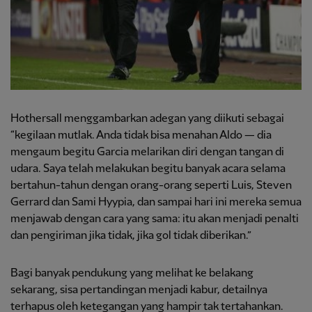
Hothersall menggambarkan adegan yang diikuti sebagai
“kegilaan mutlak. Anda tidak bisa menahan Aldo — dia
mengaum begitu Garcia melarikan diri dengan tangan di
udara. Saya telah melakukan begitu banyak acara selama
bertahun-tahun dengan orang-orang seperti Luis, Steven
Gerrard dan Sami Hyypia, dan sampai hari ini mereka semua
menjawab dengan cara yang sama: itu akan menjadi penalti
dan pengiriman jika tidak, jika gol tidak diberikan.”
Bagi banyak pendukung yang melihat ke belakang
sekarang, sisa pertandingan menjadi kabur, detailnya
terhapus oleh ketegangan yang hampir tak tertahankan.