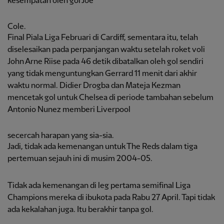
kesempatan oleh gol Joe
Cole.
Final Piala Liga Februari di Cardiff, sementara itu, telah
diselesaikan pada perpanjangan waktu setelah roket voli
John Arne Riise pada 46 detik dibatalkan oleh gol sendiri
yang tidak menguntungkan Gerrard 11 menit dari akhir
waktu normal. Didier Drogba dan Mateja Kezman
mencetak gol untuk Chelsea di periode tambahan sebelum
Antonio Nunez memberi Liverpool
secercah harapan yang sia-sia.
Jadi, tidak ada kemenangan untuk The Reds dalam tiga
pertemuan sejauh ini di musim 2004-05.
Tidak ada kemenangan di leg pertama semifinal Liga
Champions mereka di ibukota pada Rabu 27 April. Tapi tidak
ada kekalahan juga. Itu berakhir tanpa gol.