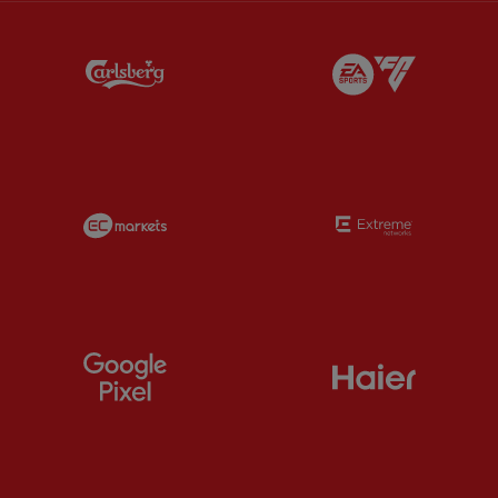
Partner:
Carlsberg
Partner:
E
Partner:
EC Markets
Partner:
E
Partner:
Google Pixel
Partner:
H