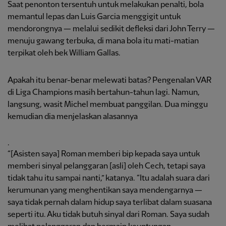
Saat penonton tersentuh untuk melakukan penalti, bola
memantul lepas dan Luis Garcia menggigit untuk
mendorongnya — melalui sedikit defleksi dari John Terry —
menuju gawang terbuka, di mana bola itu mati-matian
terpikat oleh bek William Gallas.
Apakah itu benar-benar melewati batas? Pengenalan VAR
di Liga Champions masih bertahun-tahun lagi. Namun,
langsung, wasit Michel membuat panggilan. Dua minggu
kemudian dia menjelaskan alasannya
.
“[Asisten saya] Roman memberi bip kepada saya untuk
memberi sinyal pelanggaran [asli] oleh Cech, tetapi saya
tidak tahu itu sampai nanti,” katanya. “Itu adalah suara dari
kerumunan yang menghentikan saya mendengarnya —
saya tidak pernah dalam hidup saya terlibat dalam suasana
seperti itu. Aku tidak butuh sinyal dari Roman. Saya sudah