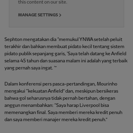
this content on our site.
MANAGE SETTINGS
Sephton mengatakan dia “memukul YNWA setelah peluit
terakhir dan bahkan membuat pidato kecil tentang sistem
pidato publik sepanjang garis, 'Saya telah datang ke Anfield
selama 45 tahun dan suasana malam ini adalah yang terbaik
yang pernah saya ingat. '”
Dalam konferensi pers pasca-pertandingan, Mourinho
mengakui “kekuatan Anfield” dan, meskipun bersikeras
bahwa gol seharusnya tidak pernah bertahan, dengan
anggun menambahkan: “Saya harap Liverpool bisa
memenangkan final. Saya memberi mereka kredit penuh
dan saya memberi manajer mereka kredit penuh.”