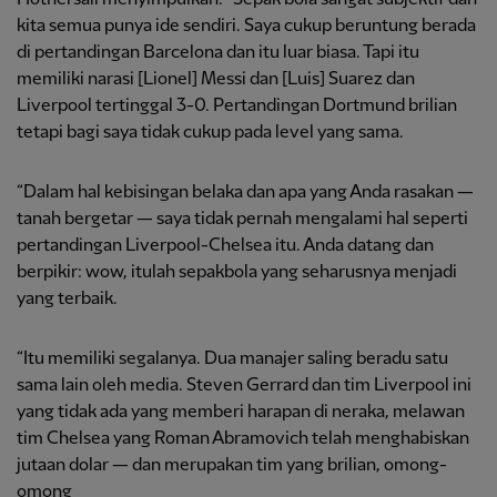
kita semua punya ide sendiri. Saya cukup beruntung berada
di pertandingan Barcelona dan itu luar biasa. Tapi itu
memiliki narasi [Lionel] Messi dan [Luis] Suarez dan
Liverpool tertinggal 3-0. Pertandingan Dortmund brilian
tetapi bagi saya tidak cukup pada level yang sama.
“Dalam hal kebisingan belaka dan apa yang Anda rasakan —
tanah bergetar — saya tidak pernah mengalami hal seperti
pertandingan Liverpool-Chelsea itu. Anda datang dan
berpikir: wow, itulah sepakbola yang seharusnya menjadi
yang terbaik.
“Itu memiliki segalanya. Dua manajer saling beradu satu
sama lain oleh media. Steven Gerrard dan tim Liverpool ini
yang tidak ada yang memberi harapan di neraka, melawan
tim Chelsea yang Roman Abramovich telah menghabiskan
jutaan dolar — dan merupakan tim yang brilian, omong-
omong