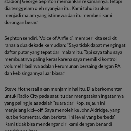
stadion] George Sephton memainkan rekamannya, tetapi
dia tenggelam oleh nyanyian itu. Kami tahu itu akan
menjadi malam yang istimewa dan itu memberi kami
dorongan besar.”
Sephton sendiri, 'Voice of Anfield', memberi kita sedikit
rahasia dua dekade kemudian: “Saya tidak dapat mengingat
daftar putar yang tepat dari malam itu. Tapi saya tahu saya
membuatnya paling keras karena saya memiliki kontrol
volume! Hasilnya adalah kerumunan bersaing dengan PA
dan kebisingannya luar biasa.”
Steve Hothersall akan menjamin hal itu. Dia berkomentar
untuk Radio City pada saat itu dan mengatakan ingatannya
yang paling jelas adalah “suara dari Kop, sejauh ini
menjelang kick-off. Saya menoleh ke John Aldridge, yang
ikut berkomentar, dan berkata, 'Ini level yang berbeda'.
Kami tidak bisa mendengar diri kami dengan benar di