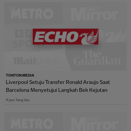
TONTON MEDIA
Liverpool Setuju Transfer Ronald Araujo Saat
Barcelona Menyetujui Langkah Bek Kejutan
11 jam Yang lalu