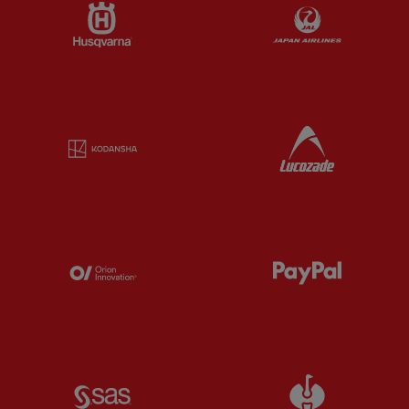
Partner:
Husqvarna
Partner:
Ja
Partner:
Kodansha
Partner:
L
Partner:
Orion
Partner:
P
Partner:
SAS
Partner:
S