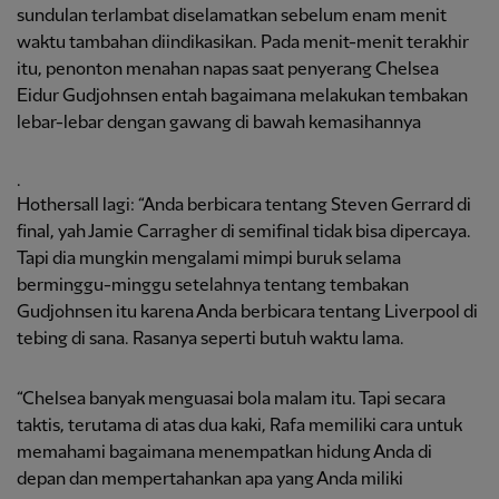
sundulan terlambat diselamatkan sebelum enam menit
waktu tambahan diindikasikan. Pada menit-menit terakhir
itu, penonton menahan napas saat penyerang Chelsea
Eidur Gudjohnsen entah bagaimana melakukan tembakan
lebar-lebar dengan gawang di bawah kemasihannya
.
Hothersall lagi: “Anda berbicara tentang Steven Gerrard di
final, yah Jamie Carragher di semifinal tidak bisa dipercaya.
Tapi dia mungkin mengalami mimpi buruk selama
berminggu-minggu setelahnya tentang tembakan
Gudjohnsen itu karena Anda berbicara tentang Liverpool di
tebing di sana. Rasanya seperti butuh waktu lama.
“Chelsea banyak menguasai bola malam itu. Tapi secara
taktis, terutama di atas dua kaki, Rafa memiliki cara untuk
memahami bagaimana menempatkan hidung Anda di
depan dan mempertahankan apa yang Anda miliki