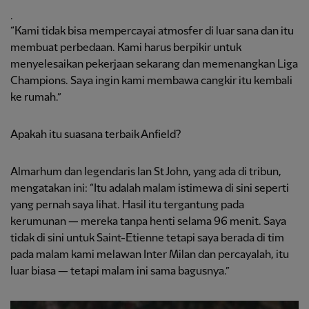
.
“Kami tidak bisa mempercayai atmosfer di luar sana dan itu
membuat perbedaan. Kami harus berpikir untuk
menyelesaikan pekerjaan sekarang dan memenangkan Liga
Champions. Saya ingin kami membawa cangkir itu kembali
ke rumah.”
Apakah itu suasana terbaik Anfield?
Almarhum dan legendaris Ian St John, yang ada di tribun,
mengatakan ini: “Itu adalah malam istimewa di sini seperti
yang pernah saya lihat. Hasil itu tergantung pada
kerumunan — mereka tanpa henti selama 96 menit. Saya
tidak di sini untuk Saint-Etienne tetapi saya berada di tim
pada malam kami melawan Inter Milan dan percayalah, itu
luar biasa — tetapi malam ini sama bagusnya.”