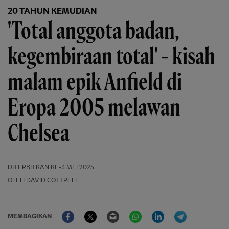
20 TAHUN KEMUDIAN
'Total anggota badan,
kegembiraan total' - kisah
malam epik Anfield di
Eropa 2005 melawan
Chelsea
DITERBITKAN
KE-3 MEI 2025
OLEH DAVID COTTRELL
Facebook
Twitter
Email
WhatsApp
LinkedIn
Telegram
MEMBAGIKAN