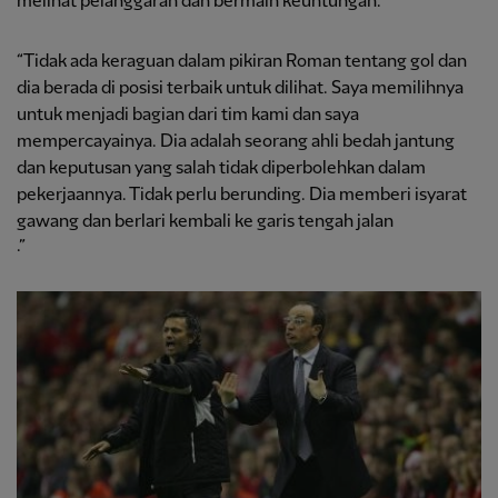
melihat pelanggaran dan bermain keuntungan.
“Tidak ada keraguan dalam pikiran Roman tentang gol dan
dia berada di posisi terbaik untuk dilihat. Saya memilihnya
untuk menjadi bagian dari tim kami dan saya
mempercayainya. Dia adalah seorang ahli bedah jantung
dan keputusan yang salah tidak diperbolehkan dalam
pekerjaannya. Tidak perlu berunding. Dia memberi isyarat
gawang dan berlari kembali ke garis tengah jalan
.”