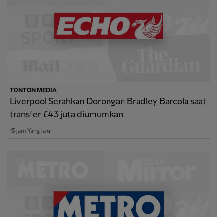
TONTON MEDIA
Liverpool Serahkan Dorongan Bradley Barcola saat
transfer £43 juta diumumkan
15 jam Yang lalu