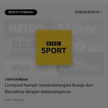
SEMUA BERITA
BERITA TERBARU
TONTON MEDIA
Liverpool hampir menandatangani Araujo dari
Barcelona dengan status pinjaman
3 jam Yang lalu