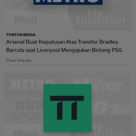
TONTON MEDIA
Arsenal Buat Keputusan Atas Transfer Bradley
Barcola saat Liverpool Mengajukan Bintang PSG
17 jam Yang lalu