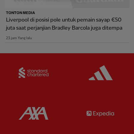
TONTON MEDIA
Liverpool di posisi pole untuk pemain sayap €50
juta saat perjanjian Bradley Barcola juga ditempa
23 jam Yang lalu
Partner:
Standard Chartered
Partner:
Partner:
AXA
Partner: