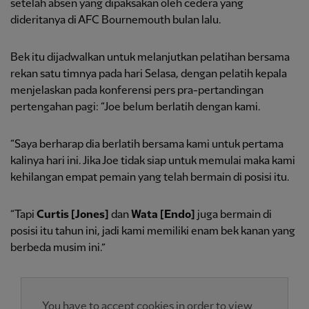
setelah absen yang dipaksakan oleh cedera yang
dideritanya di AFC Bournemouth bulan lalu.
Bek itu dijadwalkan untuk melanjutkan pelatihan bersama
rekan satu timnya pada hari Selasa, dengan pelatih kepala
menjelaskan pada konferensi pers pra-pertandingan
pertengahan pagi: “Joe belum berlatih dengan kami.
“Saya berharap dia berlatih bersama kami untuk pertama
kalinya hari ini. Jika Joe tidak siap untuk memulai maka kami
kehilangan empat pemain yang telah bermain di posisi itu.
“Tapi
Curtis [Jones]
dan
Wata [Endo]
juga bermain di
posisi itu tahun ini, jadi kami memiliki enam bek kanan yang
berbeda musim ini.”
You have to accept cookies in order to view