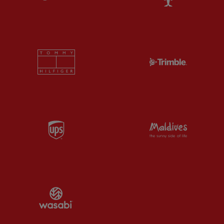
Partner:
Tommy Hilfiger
Partner:
T
Partner:
UPS
Partner:
Vi
Partner:
Wasabi