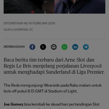
DITERBITKAN
KE-10 FEBRUARI 2026
OLEH LIVERPOOL FC
Facebook
Twitter
Email
WhatsApp
LinkedIn
Telegram
MEMBAGIKAN
Baca berita tim terbaru dari Arne Slot dan
Regis Le Bris menjelang perjalanan Liverpool
untuk menghadapi Sunderland di Liga Premier.
The Reds mengunjungi Wearside pada Rabu malam untuk
kick-off pukul 8.15 GMT di Stadium of Light.
Joe Gomez
bisa kembali ke skuad hari pertandingan Slot