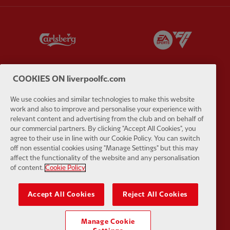
Partner:
Carlsberg
Partner:
E
COOKIES ON liverpoolfc.com
We use cookies and similar technologies to make this website
Partner:
EC Markets
Partner:
E
work and also to improve and personalise your experience with
relevant content and advertising from the club and on behalf of
our commercial partners. By clicking "Accept All Cookies", you
agree to their use in line with our Cookie Policy. You can switch
off non essential cookies using "Manage Settings" but this may
affect the functionality of the website and any personalisation
of content.
Cookie Policy
Partner:
Google Pixel
Partner:
H
Accept All Cookies
Reject All Cookies
Manage Cookie