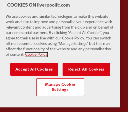
COOKIES ON liverpoolfc.com
We use cookies and similar technologies to make this website
work and also to improve and personalise your experience with
relevant content and advertising from the club and on behalf of
our commercial partners. By clicking "Accept All Cookies", you
Partner:
SAS
Partner:
S
agree to their use in line with our Cookie Policy. You can switch
off non essential cookies using "Manage Settings" but this may
affect the functionality of the website and any personalisation
of content.
Cookie Policy
Accept All Cookies
Reject All Cookies
Partner:
Tommy Hilfiger
Partner:
T
Manage Cookie
Settings
Partner:
UPS
Partner:
Vi