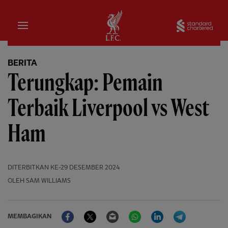
Rumah
Sta
BERITA
Terungkap: Pemain
Terbaik Liverpool vs West
Ham
DITERBITKAN
KE-29 DESEMBER 2024
OLEH SAM WILLIAMS
Facebook
Twitter
Email
WhatsApp
LinkedIn
Telegram
MEMBAGIKAN