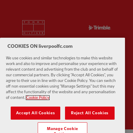
Partner:
Tommy Hilfiger
Partner:
T
COOKIES ON liverpoolfc.com
We use cookies and similar technologies to make this website
Partner:
UPS
Partner:
Vi
work and also to improve and personalise your experience with
relevant content and advertising from the club and on behalf of
our commercial partners. By clicking "Accept All Cookies", you
agree to their use in line with our Cookie Policy. You can switch
off non essential cookies using "Manage Settings" but this may
affect the functionality of the website and any personalisation
of content.
Cookie Policy
Partner:
Wasabi
Accept All Cookies
Reject All Cookies
Manage Cookie