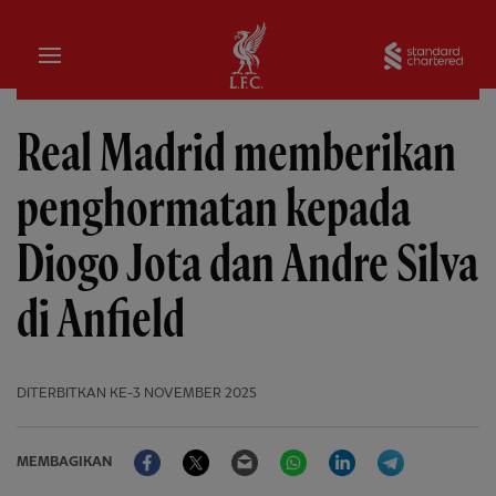
Rumah
Sta
Real Madrid memberikan
penghormatan kepada
Diogo Jota dan Andre Silva
di Anfield
DITERBITKAN
KE-3 NOVEMBER 2025
Facebook
Twitter
Email
WhatsApp
LinkedIn
Telegram
MEMBAGIKAN