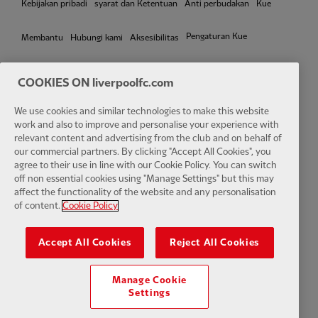
Kebijakan pribadi
syarat dan Ketentuan
Anti perbudakan
Kue
Pengaturan Kue
Membantu
Hubungi kami
Aksesibilitas
COOKIES ON liverpoolfc.com
We use cookies and similar technologies to make this website
Facebook
LinkedIn
TikTok
Instagram
Twitter
YouTube
One
work and also to improve and personalise your experience with
relevant content and advertising from the club and on behalf of
our commercial partners. By clicking "Accept All Cookies", you
agree to their use in line with our Cookie Policy. You can switch
off non essential cookies using "Manage Settings" but this may
affect the functionality of the website and any personalisation
Download the official LFC app
of content.
Cookie Policy
Accept All Cookies
Reject All Cookies
Manage Cookie
© Hak Cipta 2024 Klub Sepak Bola Liverpool dan Athletic Grounds
Settings
Limited. Seluruh hak cipta. Statistik Pertandingan disediakan oleh Opta
Sports Data Limited. Direproduksi di bawah lisensi dari Football