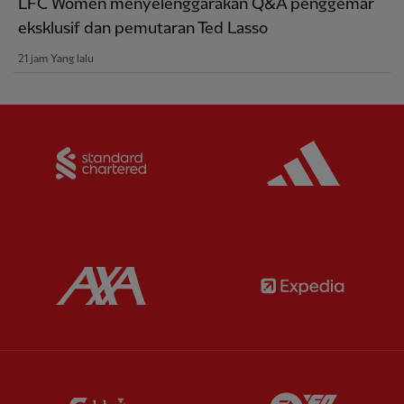
LFC Women menyelenggarakan Q&A penggemar
eksklusif dan pemutaran Ted Lasso
21 jam Yang lalu
Partner:
Standard Chartered
Partner:
Partner:
AXA
Partner:
Partner:
Carlsberg
Partner:
E