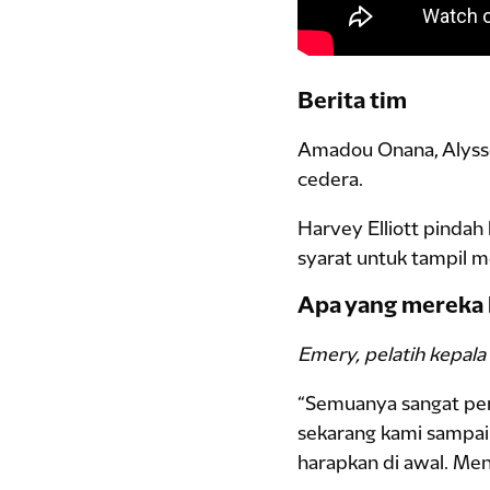
Berita tim
Amadou Onana, Alyss
cedera.
Harvey Elliott pinda
syarat untuk tampil m
Apa yang mereka 
Emery, pelatih kepala 
“Semuanya sangat pent
sekarang kami sampai 
harapkan di awal. Men