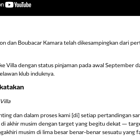
on dan Boubacar Kamara telah dikesampingkan dari pe
h ke Villa dengan status pinjaman pada awal September 
elawan klub induknya.
katakan
Villa
ing dan dalam proses kami [di] setiap pertandingan san
di akhir musim dengan target yang begitu dekat — targe
gakhiri musim di lima besar benar-benar sesuatu yang fa