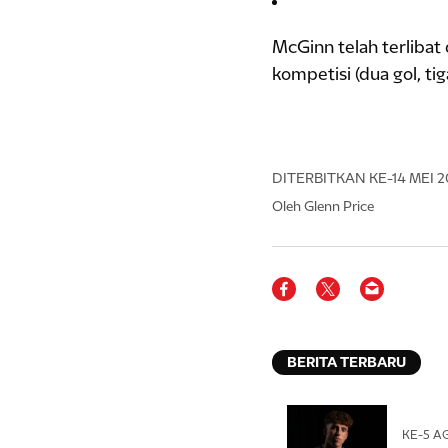
McGinn telah terlibat
kompetisi (dua gol, tiga
DITERBITKAN
KE-14 MEI 
Oleh Glenn Price
BERITA TERBARU
KE-5 A