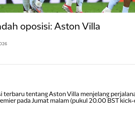
dah oposisi: Aston Villa
2026
 terbaru tentang Aston Villa menjelang perjalan
Premier pada Jumat malam (pukul 20.00 BST kick-o