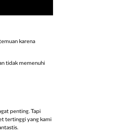
rtemuan karena
dan tidak memenuhi
gat penting. Tapi
t tertinggi yang kami
ntastis.