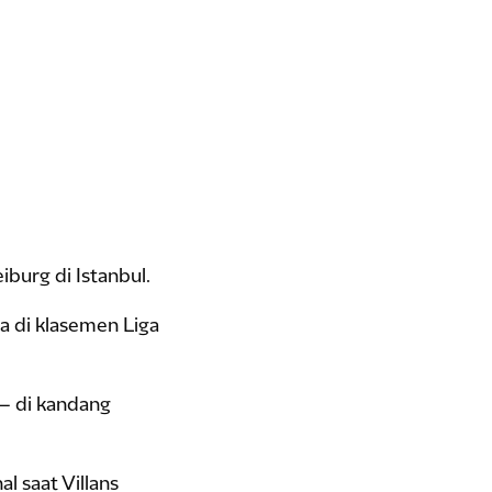
iburg di Istanbul.
a di klasemen Liga
— di kandang
l saat Villans