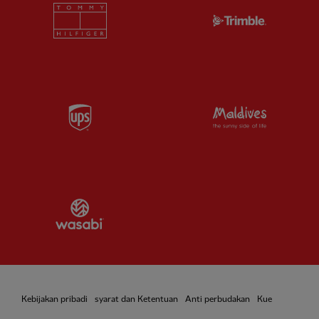
Partner:
Tommy Hilfiger
Partner:
T
Partner:
UPS
Partner:
Vi
Partner:
Wasabi
Kebijakan pribadi
syarat dan Ketentuan
Anti perbudakan
Kue