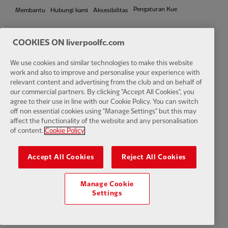
Pengaturan Kue
Membantu
Hubungi kami
Aksesibilitas
COOKIES ON liverpoolfc.com
We use cookies and similar technologies to make this website
Facebook
LinkedIn
TikTok
Instagram
Twitter
YouTube
One
work and also to improve and personalise your experience with
relevant content and advertising from the club and on behalf of
our commercial partners. By clicking "Accept All Cookies", you
agree to their use in line with our Cookie Policy. You can switch
off non essential cookies using "Manage Settings" but this may
affect the functionality of the website and any personalisation
Download the official LFC app
of content.
Cookie Policy
Accept All Cookies
Reject All Cookies
Manage Cookie
© Hak Cipta 2024 Klub Sepak Bola Liverpool dan Athletic Grounds
Settings
Limited. Seluruh hak cipta. Statistik Pertandingan disediakan oleh Opta
Sports Data Limited. Direproduksi di bawah lisensi dari Football
DataCo Limited. Seluruh hak cipta.