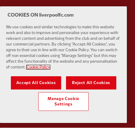
Partner:
Orion
Partner:
P
COOKIES ON liverpoolfc.com
We use cookies and similar technologies to make this website
work and also to improve and personalise your experience with
relevant content and advertising from the club and on behalf of
our commercial partners. By clicking "Accept All Cookies", you
agree to their use in line with our Cookie Policy. You can switch
Partner:
SAS
Partner:
S
off non essential cookies using "Manage Settings" but this may
affect the functionality of the website and any personalisation
of content.
Cookie Policy
Accept All Cookies
Reject All Cookies
Partner:
Tommy Hilfiger
Partner:
T
Manage Cookie
Settings
Partner:
UPS
Partner:
Vi