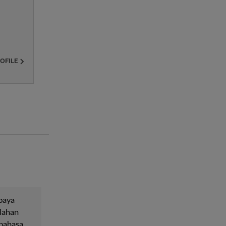
ROFILE
upaya
lahan
 bahasa