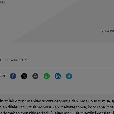
RD
VIEW P
AN
KE-24 MEI 2025
Facebook
Twitter
Email
WhatsApp
LinkedIn
Telegram
KAN
 ini telah diterjemahkan secara otomatis dan, meskipun semua 
telah dilakukan untuk memastikan keakuratannya, beberapa kesa
erjemahan mungkin terjadi. Silakan merujuk ke artikel versi asli