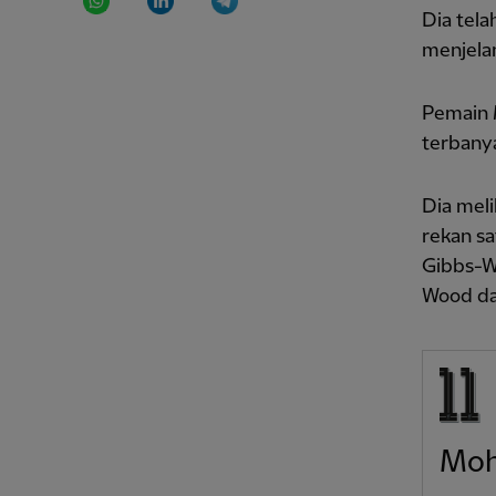
Dia tela
menjelan
Pemain M
terbanya
Dia meli
rekan sa
Gibbs-W
Wood dar
Moh