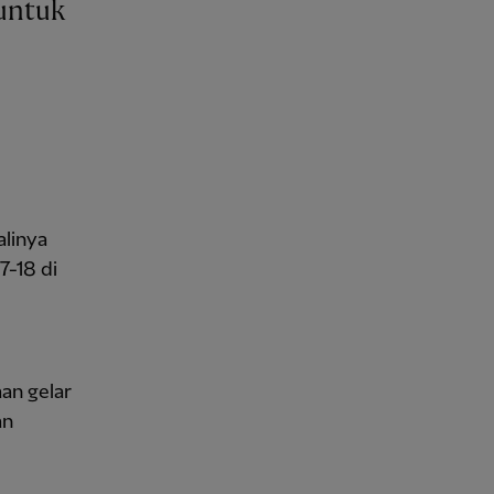
linya
7-18 di
an gelar
an