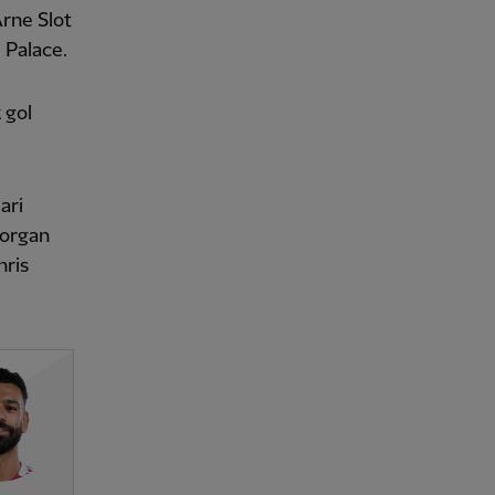
Arne Slot
 Palace.
 gol
ari
Morgan
hris