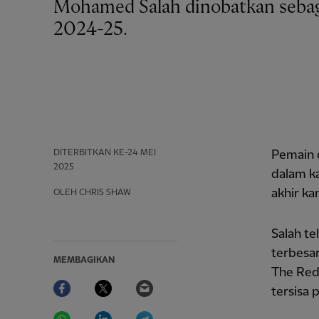
Mohamed Salah dinobatkan sebagai Pemain Terbaik Liga Premier Musim untuk
2024-25.
DITERBITKAN
KE-24 MEI
Pemain 
2025
dalam k
akhir k
OLEH CHRIS SHAW
Salah te
terbesa
MEMBAGIKAN
The Red
Facebook
Twitter
Email
tersisa 
WhatsApp
LinkedIn
Telegram