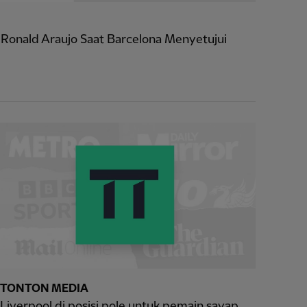
r Ronald Araujo Saat Barcelona Menyetujui
TONTON MEDIA
Liverpool di posisi pole untuk pemain sayap