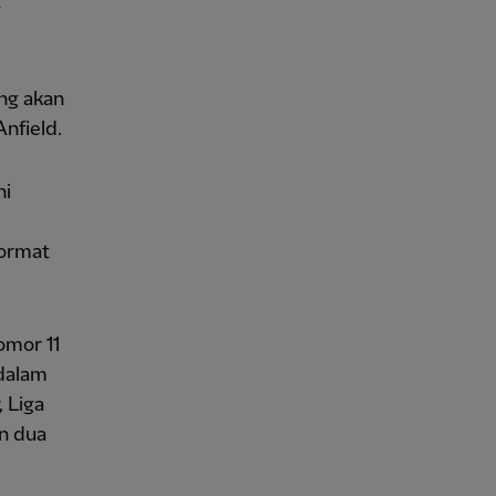
ng akan
nfield.
ni
hormat
omor 11
 dalam
 Liga
an dua