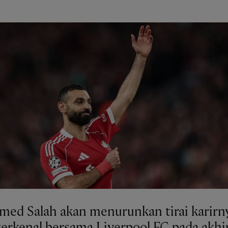
ed Salah akan menurunkan tirai karirn
terkenal bersama Liverpool FC pada akhi