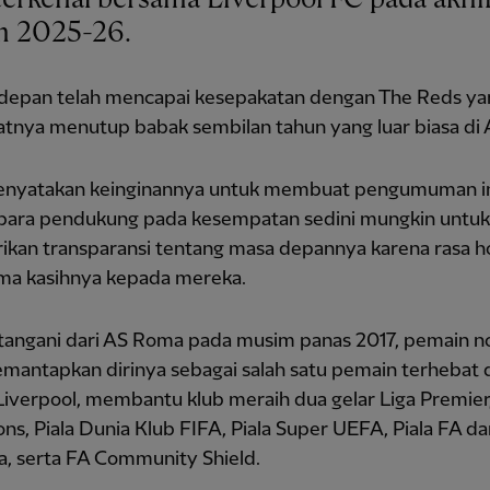
 2025-26.
depan telah mencapai kesepakatan dengan The Reds ya
nya menutup babak sembilan tahun yang luar biasa di A
enyatakan keinginannya untuk membuat pengumuman i
para pendukung pada kesempatan sedini mungkin untuk
kan transparansi tentang masa depannya karena rasa 
ima kasihnya kepada mereka.
tangani dari AS Roma pada musim panas 2017, pemain n
emantapkan dirinya sebagai salah satu pemain terhebat
Liverpool, membantu klub meraih dua gelar Liga Premier,
s, Piala Dunia Klub FIFA, Piala Super UEFA, Piala FA d
ga, serta FA Community Shield.