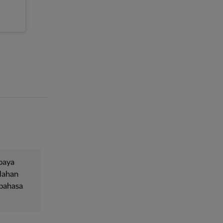
upaya
lahan
 bahasa