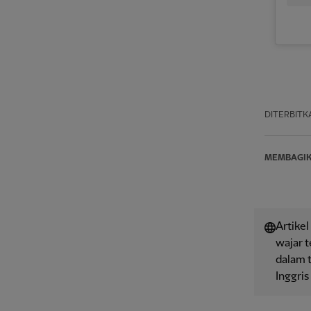
DITERBITK
MEMBAGI
Artikel
wajar 
dalam t
Inggris