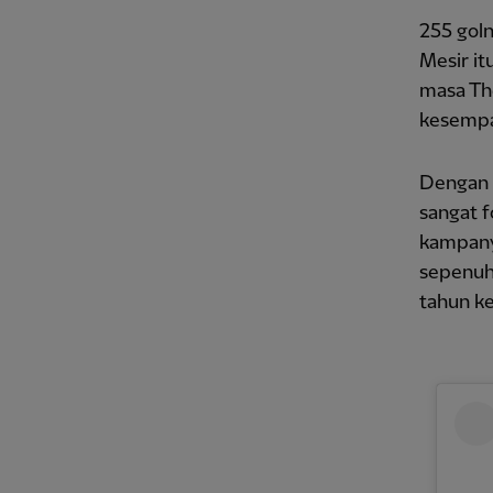
255 gol
Mesir it
masa Th
kesempa
Dengan m
sangat 
kampanye
sepenuh
tahun ke