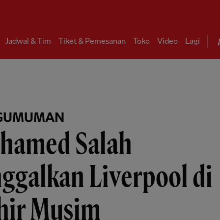
Jadwal & Tim
Tiket & Pemesanan
Toko
Video
Lagi
GUMUMAN
hamed Salah
ggalkan Liverpool di
hir Musim