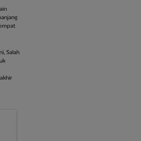
ain
panjang
 empat
i, Salah
uk
akhir