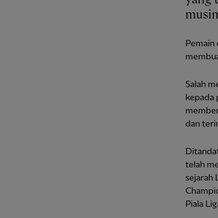
musim
Pemain 
membuat
Salah m
kepada 
memberi
dan ter
Ditanda
telah m
sejarah 
Champion
Piala Li