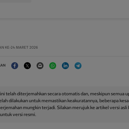
AN
KE-24 MARET 2026
Facebook
Twitter
Email
WhatsApp
LinkedIn
Telegram
KAN
 ini telah diterjemahkan secara otomatis dan, meskipun semua 
telah dilakukan untuk memastikan keakuratannya, beberapa kesa
erjemahan mungkin terjadi. Silakan merujuk ke artikel versi asli
 untuk versi resmi.