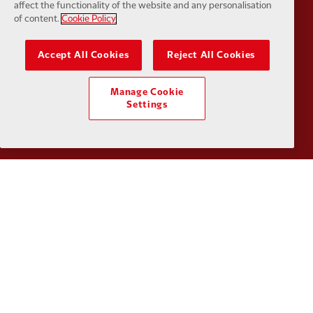
Partner:
Husqvarna
Partner:
Ja
affect the functionality of the website and any personalisation
of content.
Cookie Policy
Accept All Cookies
Reject All Cookies
Manage Cookie
Partner:
Kodansha
Partner:
L
Settings
Partner:
Orion
Partner:
P
Partner:
SAS
Partner:
S