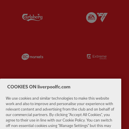
Partner:
Carlsberg
Partner:
E
Partner:
EC Markets
Partner:
E
COOKIES ON liverpoolfc.com
Partner:
Google Pixel
Partner:
H
We use cookies and similar technologies to make this website
work and also to improve and personalise your experience with
relevant content and advertising from the club and on behalf of
our commercial partners. By clicking "Accept All Cookies", you
agree to their use in line with our Cookie Policy. You can switch
off non essential cookies using "Manage Settings" but this may