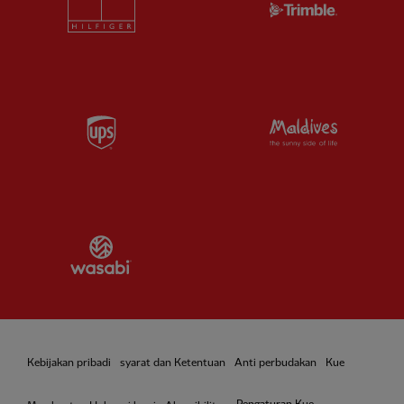
Partner:
UPS
Partner:
Vi
Partner:
Wasabi
Kebijakan pribadi
syarat dan Ketentuan
Anti perbudakan
Kue