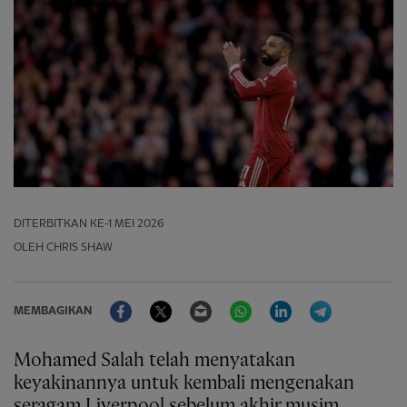
DITERBITKAN
KE-1 MEI 2026
OLEH CHRIS SHAW
Facebook
Twitter
Email
WhatsApp
LinkedIn
Telegram
MEMBAGIKAN
Mohamed Salah telah menyatakan
keyakinannya untuk kembali mengenakan
seragam Liverpool sebelum akhir musim.