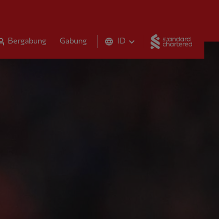
Standar
Bergabung
Gabung
ID