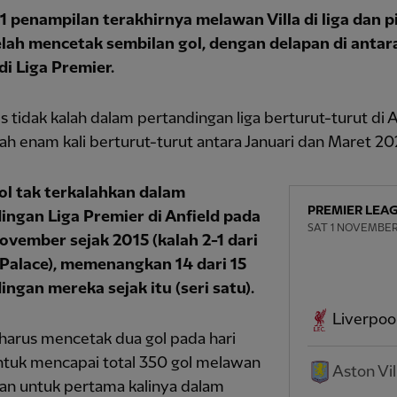
1 penampilan terakhirnya melawan Villa di liga dan pi
elah mencetak sembilan gol, dengan delapan di anta
di Liga Premier.
 tidak kalah dalam pertandingan liga berturut-turut di A
lah enam kali berturut-turut antara Januari dan Maret 20
ol tak terkalahkan dalam
PREMIER LEA
ingan Liga Premier di Anfield pada
SAT 1 NOVEMBER
ovember sejak 2015 (kalah 2-1 dari
 Palace), memenangkan 14 dari 15
ingan mereka sejak itu (seri satu).
Liverpoo
harus mencetak dua gol pada hari
ntuk mencapai total 350 gol melawan
Aston Vil
wan untuk pertama kalinya dalam