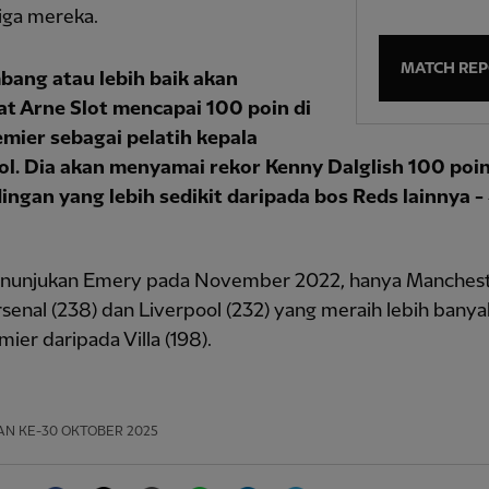
liga mereka.
MATCH RE
mbang atau lebih baik akan
 Arne Slot mencapai 100 poin di
emier sebagai pelatih kepala
ol. Dia akan menyamai rekor Kenny Dalglish 100 poi
ingan yang lebih sedikit daripada bos Reds lainnya -
enunjukan Emery pada November 2022, hanya Manchest
rsenal (238) dan Liverpool (232) yang meraih lebih banya
mier daripada Villa (198).
AN
KE-30 OKTOBER 2025
Facebook
Twitter
Email
WhatsApp
LinkedIn
Telegram