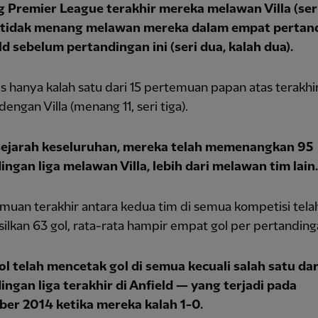
 Premier League terakhir mereka melawan Villa (seri
 tidak menang melawan mereka dalam empat pertan
ld sebelum pertandingan ini (seri dua, kalah dua).
 hanya kalah satu dari 15 pertemuan papan atas terakhi
engan Villa (menang 11, seri tiga).
ejarah keseluruhan, mereka telah memenangkan 95
ingan liga melawan Villa, lebih dari melawan tim lain.
muan terakhir antara kedua tim di semua kompetisi tela
lkan 63 gol, rata-rata hampir empat gol per pertanding
ol telah mencetak gol di semua kecuali salah satu dar
ingan liga terakhir di Anfield — yang terjadi pada
er 2014 ketika mereka kalah 1-0.