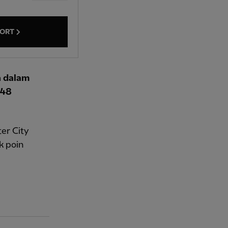
PORT
n dalam
 48
er City
k poin