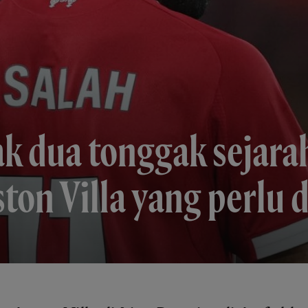
 dua tonggak sejarah 
ston Villa yang perlu 