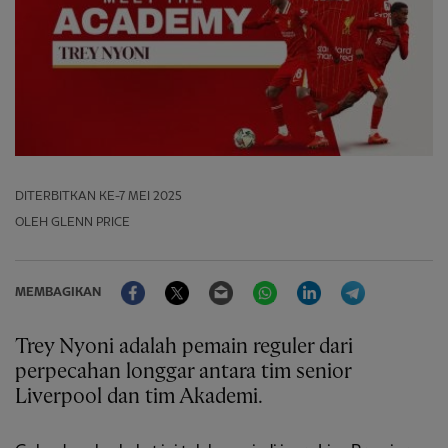
DITERBITKAN
KE-7 MEI 2025
OLEH GLENN PRICE
Facebook
Twitter
Email
WhatsApp
LinkedIn
Telegram
MEMBAGIKAN
Trey Nyoni adalah pemain reguler dari
perpecahan longgar antara tim senior
Liverpool dan tim Akademi.