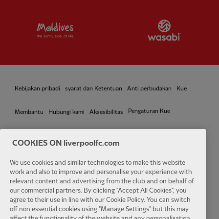
Partner:
Visit Maldives
Partner:
W
Kebijakan pribadi
syarat dan Ketentuan
Anti perbudakan
Kue
Pengaturan Kue
Membantu
Hubungi kami
Aksesibilitas
COOKIES ON liverpoolfc.com
We use cookies and similar technologies to make this website
Facebook
LinkedIn
TikTok
Instagram
Twitter
YouTube
One
work and also to improve and personalise your experience with
relevant content and advertising from the club and on behalf of
our commercial partners. By clicking "Accept All Cookies", you
agree to their use in line with our Cookie Policy. You can switch
off non essential cookies using "Manage Settings" but this may
affect the functionality of the website and any personalisation