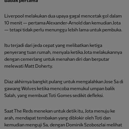
Babak pertama
Liverpool melakukan dua upaya gagal mencetak gol dalam
10 menit — pertama Alexander-Arnold dan kemudian Jota
— tetapi tidak perlu menunggu lebih lama untuk pembuka.
Itu terjadi dari jeda cepat yang melibatkan ketiga
penyerang tuan rumah, menyala ketika Jota melakukannya
dengan cemerlang untuk menahan diri dan berputar
melewati Matt Doherty.
Diaz akhirnya bangkit pulang untuk mengalahkan Jose Sa di
gawang Wolves ketika mencoba memukul umpan balik
Salah, yang membuat Toti Gomes sedikit defleksi.
Saat The Reds menekan untuk detik itu, Jota menuju ke
arah, mendapat tembakan yang diblokir oleh Toti dan
kemudian menguji Sa, dengan Dominik Szoboszlai melihat