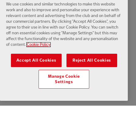
We use cookies and similar technologies to make this website
Pengaturan Kue
Membantu
Hubungi kami
Aksesibilitas
work and also to improve and personalise your experience with
relevant content and advertising from the club and on behalf of
our commercial partners. By clicking "Accept All Cookies", you
agree to their use in line with our Cookie Policy. You can switch
off non essential cookies using "Manage Settings" but this may
affect the functionality of the website and any personalisation
Facebook
LinkedIn
TikTok
Instagram
Twitter
YouTube
One
of content.
Cookie Policy
Accept All Cookies
Reject All Cookies
Manage Cookie
Download the official LFC app
Settings
© Hak Cipta 2024 Klub Sepak Bola Liverpool dan Athletic Grounds
Limited. Seluruh hak cipta. Statistik Pertandingan disediakan oleh Opta
Sports Data Limited. Direproduksi di bawah lisensi dari Football
DataCo Limited. Seluruh hak cipta.