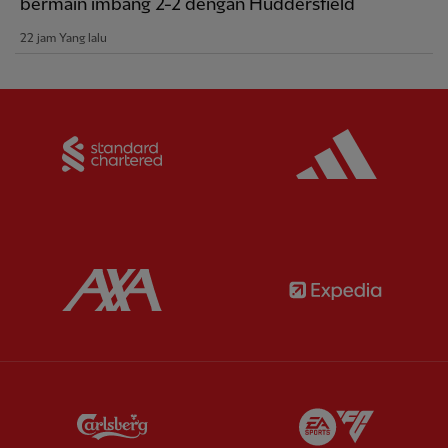
bermain imbang 2-2 dengan Huddersfield
22 jam Yang lalu
Partner:
Standard Chartered
Partner:
Partner:
AXA
Partner:
Partner:
Carlsberg
Partner:
E