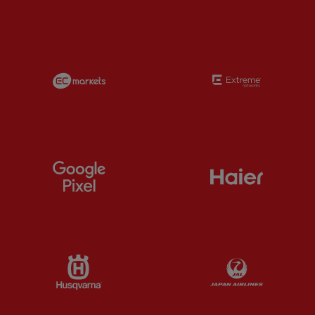
Partner:
EC Markets
Partner:
E
Partner:
Google Pixel
Partner:
H
Partner:
Husqvarna
Partner:
Ja