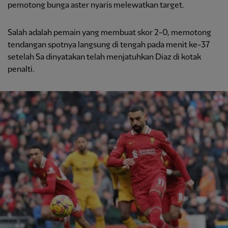
pemotong bunga aster nyaris melewatkan target.
Salah adalah pemain yang membuat skor 2-0, memotong
tendangan spotnya langsung di tengah pada menit ke-37
setelah Sa dinyatakan telah menjatuhkan Diaz di kotak
penalti.