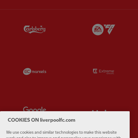
Partner:
Carlsberg
Partner:
E
Partner:
EC Markets
Partner:
E
Partner:
Google Pixel
Partner:
H
COOKIES ON liverpoolfc.com
We use cookies and similar technologies to make this website