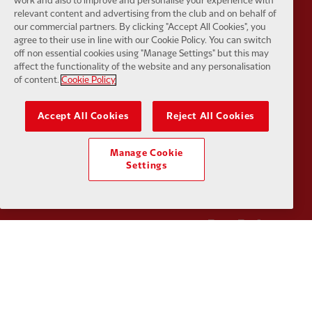
work and also to improve and personalise your experience with
relevant content and advertising from the club and on behalf of
our commercial partners. By clicking "Accept All Cookies", you
Partner:
Husqvarna
Partner:
Ja
agree to their use in line with our Cookie Policy. You can switch
off non essential cookies using "Manage Settings" but this may
affect the functionality of the website and any personalisation
of content.
Cookie Policy
Accept All Cookies
Reject All Cookies
Partner:
Kodansha
Partner:
L
Manage Cookie
Settings
Partner:
Orion
Partner:
P