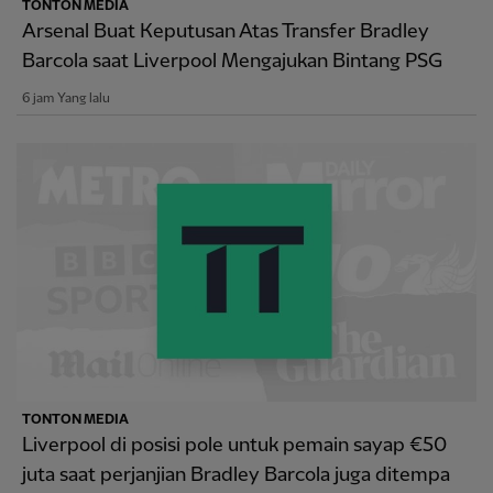
TONTON MEDIA
Arsenal Buat Keputusan Atas Transfer Bradley
Barcola saat Liverpool Mengajukan Bintang PSG
6 jam Yang lalu
TONTON MEDIA
Liverpool di posisi pole untuk pemain sayap €50
juta saat perjanjian Bradley Barcola juga ditempa