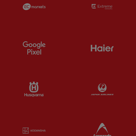
Partner:
EC Markets
Partner:
E
Partner:
Google Pixel
Partner:
H
Partner:
Husqvarna
Partner:
Ja
Partner:
Kodansha
Partner:
L