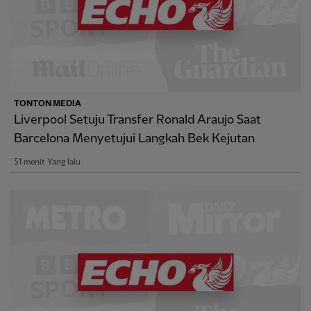
TONTON MEDIA
Liverpool Setuju Transfer Ronald Araujo Saat
Barcelona Menyetujui Langkah Bek Kejutan
51 menit Yang lalu