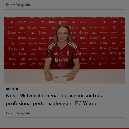
12 jam Yang lalu
BERITA
Neve McDonald menandatangani kontrak
profesional pertama dengan LFC Women
13 jam Yang lalu