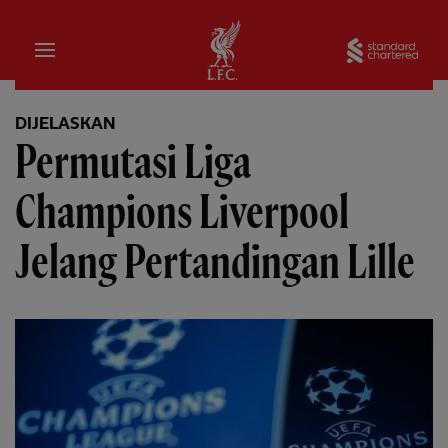
Rumah
Sta
DIJELASKAN
Permutasi Liga
Champions Liverpool
Jelang Pertandingan Lille