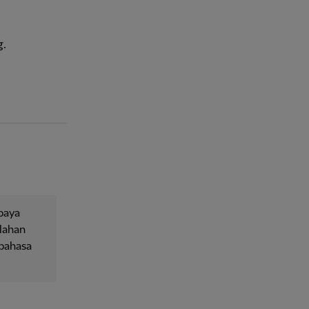
.
upaya
lahan
 bahasa