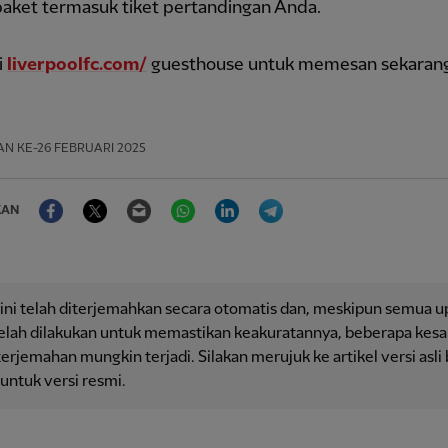
aket termasuk tiket pertandingan Anda.
i
liverpoolfc.com/
guesthouse untuk memesan sekarang
AN
KE-26 FEBRUARI 2025
Facebook
Twitter
Email
WhatsApp
LinkedIn
Telegram
KAN
 ini telah diterjemahkan secara otomatis dan, meskipun semua 
telah dilakukan untuk memastikan keakuratannya, beberapa kesa
erjemahan mungkin terjadi. Silakan merujuk ke artikel versi asli
 untuk versi resmi.