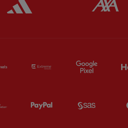
ered
Partner:
Adidas
Pa
Partner:
EC Markets
Partner:
Extreme
Partner:
Google
Partner:
Orion
Partner:
Paypal
Partner:
SAS