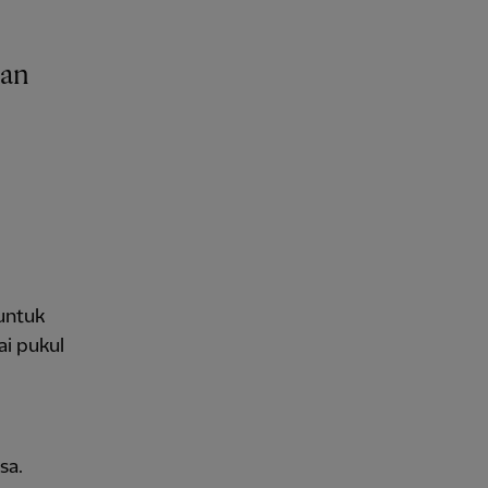
wan
untuk
ai pukul
sa.