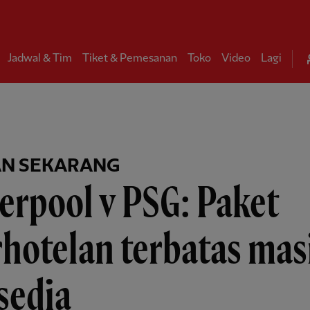
Jadwal & Tim
Tiket & Pemesanan
Toko
Video
Lagi
AN SEKARANG
erpool v PSG: Paket
hotelan terbatas mas
sedia