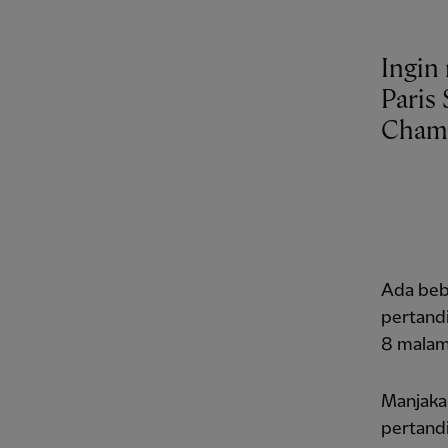
Ingin
Paris
Cham
Ada beb
pertandi
8 mala
Manjaka
pertandi