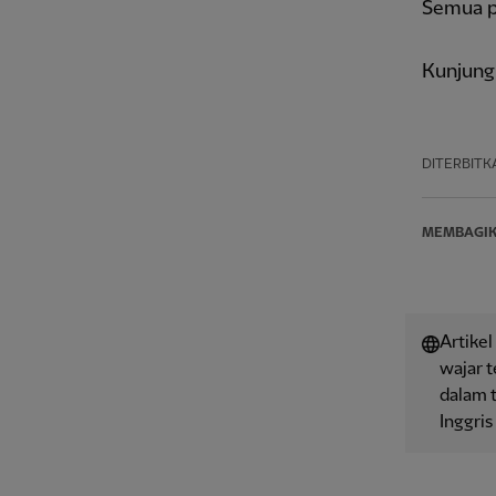
Semua p
Kunjung
DITERBITK
MEMBAGI
Artikel
wajar 
dalam t
Inggris