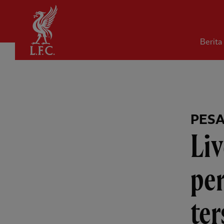
Rumah
Berita
PES
Liv
per
ter