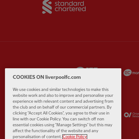
Partner:
Standard Chart
Partner:
Carlsberg
Partner:
EA Sports
COOKIES ON liverpoolfc.com
We use cookies and similar technologies to make this
website work and also to improve and personalise your
experience with relevant content and advertising from
the club and on behalf of our commercial partners. By
Partner:
Kodansha
Partner:
Lucozade
clicking "Accept All Cookies", you agree to their use in
line with our Cookie Policy. You can switch off non
essential cookies using "Manage Settings" but this may
affect the functionality of the website and any
personalisation of content.
Cookie Policy