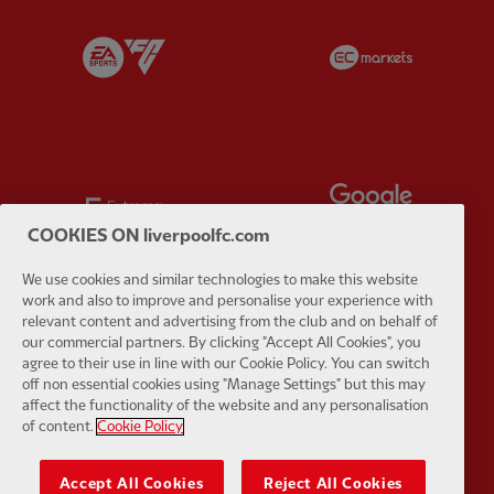
Partner:
EA Sports
Partner:
E
Partner:
Extreme
Partner:
G
COOKIES ON liverpoolfc.com
We use cookies and similar technologies to make this website
work and also to improve and personalise your experience with
relevant content and advertising from the club and on behalf of
Partner:
Haier
Partner:
H
our commercial partners. By clicking "Accept All Cookies", you
agree to their use in line with our Cookie Policy. You can switch
off non essential cookies using "Manage Settings" but this may
affect the functionality of the website and any personalisation
of content.
Cookie Policy
Accept All Cookies
Reject All Cookies
Partner:
Japan Airlines
Partner:
K