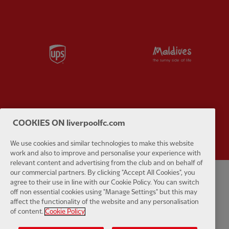
Partner:
UPS
Partner:
Vi
Partner:
Wasabi
COOKIES ON liverpoolfc.com
We use cookies and similar technologies to make this website
work and also to improve and personalise your experience with
relevant content and advertising from the club and on behalf of
our commercial partners. By clicking "Accept All Cookies", you
agree to their use in line with our Cookie Policy. You can switch
Kebijakan pribadi
syarat dan Ketentuan
Anti perbudakan
Kue
off non essential cookies using "Manage Settings" but this may
affect the functionality of the website and any personalisation
Pengaturan Kue
Membantu
Hubungi kami
Aksesibilitas
of content.
Cookie Policy