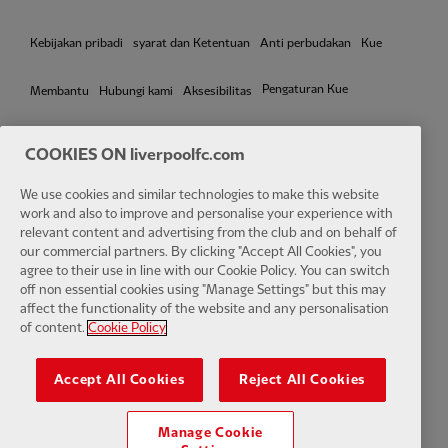
Kebijakan pribadi
syarat dan Ketentuan
Anti perbudakan
Kue
Pengaturan Kue
Membantu
Hubungi kami
Aksesibilitas
COOKIES ON liverpoolfc.com
Facebook
LinkedIn
TikTok
Instagram
Twitter
YouTube
One
We use cookies and similar technologies to make this website
work and also to improve and personalise your experience with
relevant content and advertising from the club and on behalf of
our commercial partners. By clicking "Accept All Cookies", you
agree to their use in line with our Cookie Policy. You can switch
off non essential cookies using "Manage Settings" but this may
affect the functionality of the website and any personalisation
Download the official LFC app
of content.
Cookie Policy
Accept All Cookies
Reject All Cookies
Manage Cookie
© Hak Cipta 2024 Klub Sepak Bola Liverpool dan Athletic Grounds