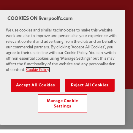
COOKIES ON liverpoolfc.com
Partner:
UPS
Partner:
Vi
We use cookies and similar technologies to make this website
work and also to improve and personalise your experience with
relevant content and advertising from the club and on behalf of
our commercial partners. By clicking "Accept All Cookies", you
agree to their use in line with our Cookie Policy. You can switch
off non essential cookies using "Manage Settings" but this may
Partner:
Wasabi
affect the functionality of the website and any personalisation
of content.
Cookie Policy
Accept All Cookies
Reject All Cookies
Manage Cookie
Kebijakan pribadi
syarat dan Ketentuan
Anti perbudakan
Kue
Settings
Pengaturan Kue
Membantu
Hubungi kami
Aksesibilitas