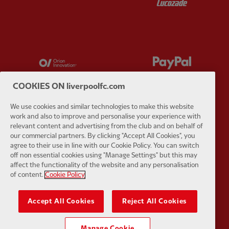
Partner:
Orion
Partner:
P
COOKIES ON liverpoolfc.com
We use cookies and similar technologies to make this website
work and also to improve and personalise your experience with
Partner:
SAS
Partner:
S
relevant content and advertising from the club and on behalf of
our commercial partners. By clicking "Accept All Cookies", you
agree to their use in line with our Cookie Policy. You can switch
off non essential cookies using "Manage Settings" but this may
affect the functionality of the website and any personalisation
of content.
Cookie Policy
Partner:
Tommy Hilfiger
Partner:
T
Accept All Cookies
Reject All Cookies
Manage Cookie