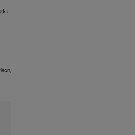
ngku
ison,