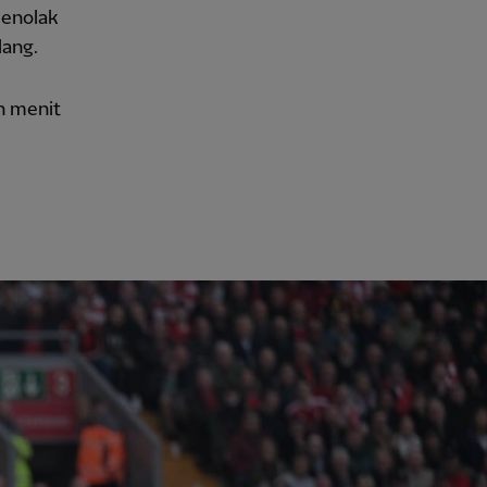
menolak
lang.
h menit