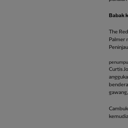
Babak 
The Reds
Palmer m
Peninja
penumpu
Curtis 
anggukan
bendera
gawang,
Cambuk 
kemudia