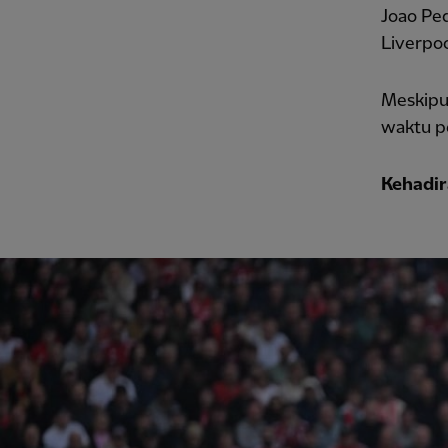
Joao Pe
Liverpoo
Meskipu
waktu pe
Kehadir