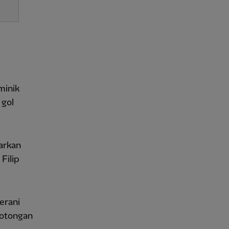
minik
 gol
arkan
Filip
erani
otongan