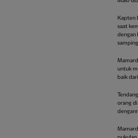
Malo Gu
Kapten 
saat kem
dengan b
samping
Mamarda
untuk m
baik dar
Tendang
orang di
denganny
Mamardas
pukulan 