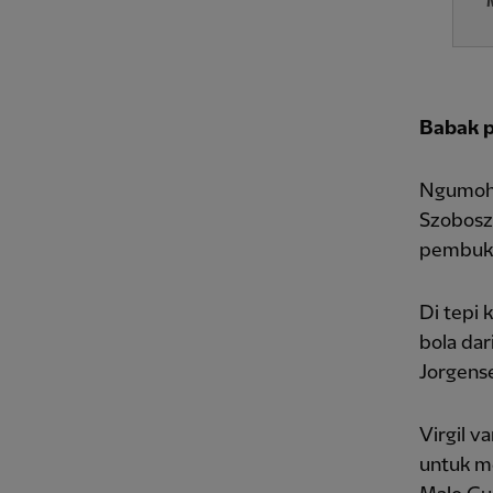
Babak 
Ngumoha
Szoboszl
pembuk
Di tepi
bola dar
Jorgens
Virgil v
untuk m