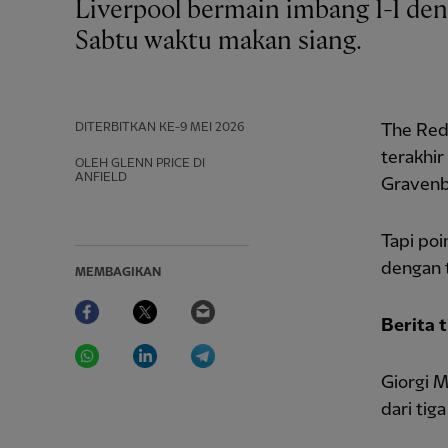
Liverpool bermain imbang 1-1 dengan Chelsea di Anfield di Liga Premier pada
Sabtu waktu makan siang.
DITERBITKAN
KE-9 MEI 2026
The Red
terakhi
OLEH GLENN PRICE DI
ANFIELD
Gravenb
Tapi poi
dengan 
MEMBAGIKAN
Facebook
Twitter
Email
Berita 
WhatsApp
LinkedIn
Telegram
Giorgi M
dari tig