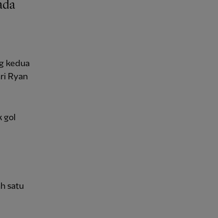
g kedua
ri Ryan
 gol
h satu