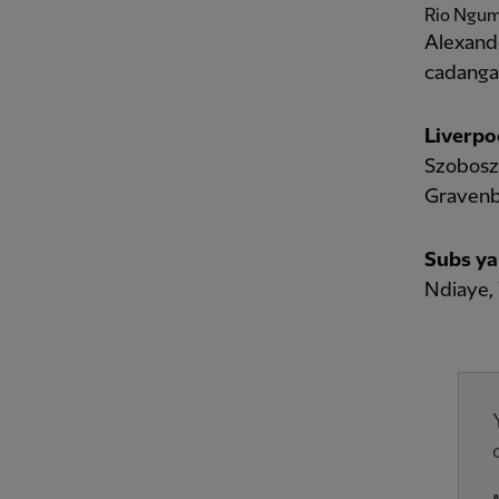
Rio Ngumo
Alexande
cadanga
Liverpo
Szoboszl
Gravenb
Subs ya
Ndiaye, 