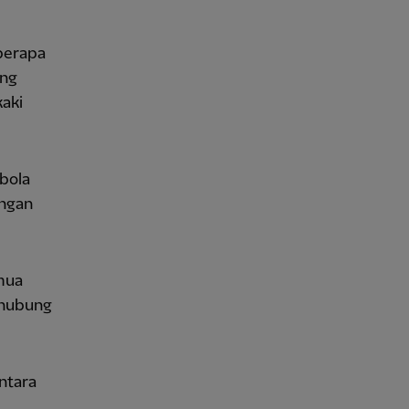
berapa
ung
kaki
bola
engan
mua
rhubung
ntara