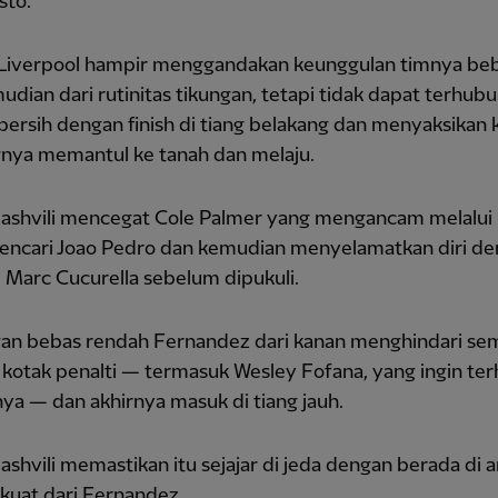
sto.
Liverpool hampir menggandakan keunggulan timnya be
udian dari rutinitas tikungan, tetapi tidak dapat terhub
ersih dengan finish di tiang belakang dan menyaksikan 
nya memantul ke tanah dan melaju.
shvili mencegat Cole Palmer yang mengancam melalui 
encari Joao Pedro dan kemudian menyelamatkan diri d
i Marc Cucurella sebelum dipukuli.
an bebas rendah Fernandez dari kanan menghindari se
 kotak penalti — termasuk Wesley Fofana, yang ingin te
a — dan akhirnya masuk di tiang jauh.
hvili memastikan itu sejajar di jeda dengan berada di a
kuat dari Fernandez.