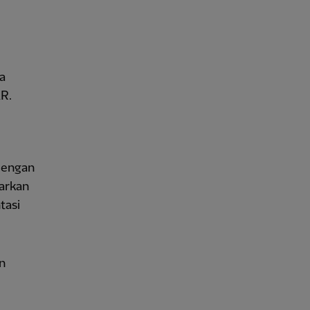
a
AR.
dengan
barkan
tasi
n