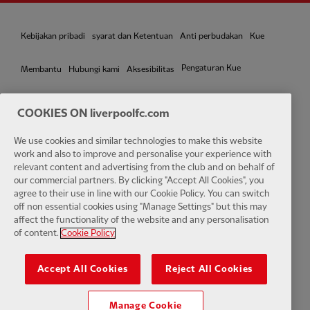
Kebijakan pribadi
syarat dan Ketentuan
Anti perbudakan
Kue
Pengaturan Kue
Membantu
Hubungi kami
Aksesibilitas
COOKIES ON liverpoolfc.com
We use cookies and similar technologies to make this website
Facebook
LinkedIn
TikTok
Instagram
Twitter
YouTube
One
work and also to improve and personalise your experience with
relevant content and advertising from the club and on behalf of
our commercial partners. By clicking "Accept All Cookies", you
agree to their use in line with our Cookie Policy. You can switch
off non essential cookies using "Manage Settings" but this may
affect the functionality of the website and any personalisation
Download the official LFC app
of content.
Cookie Policy
Accept All Cookies
Reject All Cookies
Manage Cookie
© Hak Cipta 2024 Klub Sepak Bola Liverpool dan Athletic Grounds