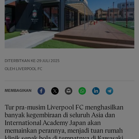
DITERBITKAN
KE-29 JULI 2025
OLEH LIVERPOOL FC
Facebook
Twitter
Email
WhatsApp
LinkedIn
Telegram
MEMBAGIKAN
Tur pra-musim Liverpool FC menghasilkan
banyak kegembiraan di seluruh Asia dan
International Academy Japan akan
memainkan perannya, menjadi tuan rumah
klinik sepak bola di tempatnya di Kawasaki