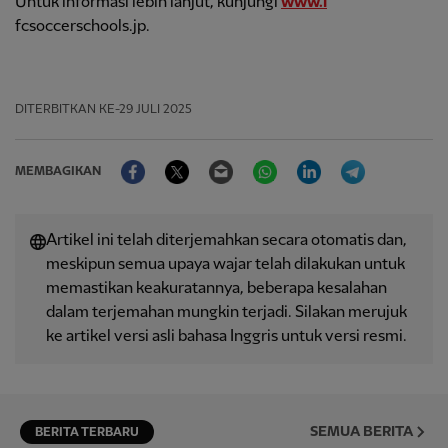
Untuk informasi lebih lanjut, kunjungi
www.l
fcsoccerschools.jp.
DITERBITKAN
KE-29 JULI 2025
Facebook
Twitter
Email
WhatsApp
LinkedIn
Telegram
MEMBAGIKAN
Artikel ini telah diterjemahkan secara otomatis dan,
meskipun semua upaya wajar telah dilakukan untuk
memastikan keakuratannya, beberapa kesalahan
dalam terjemahan mungkin terjadi. Silakan merujuk
ke artikel versi asli bahasa Inggris untuk versi resmi.
SEMUA BERITA
BERITA TERBARU