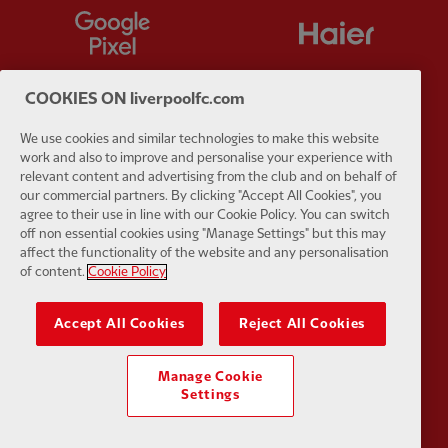
Partner:
Google Pixel
Partner:
H
COOKIES ON liverpoolfc.com
We use cookies and similar technologies to make this website
Partner:
Husqvarna
Partner:
Ja
work and also to improve and personalise your experience with
relevant content and advertising from the club and on behalf of
our commercial partners. By clicking "Accept All Cookies", you
agree to their use in line with our Cookie Policy. You can switch
off non essential cookies using "Manage Settings" but this may
affect the functionality of the website and any personalisation
of content.
Cookie Policy
Partner:
Kodansha
Partner:
L
Accept All Cookies
Reject All Cookies
Manage Cookie
Settings
Partner:
Orion
Partner:
P