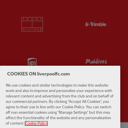
Partner:
Tommy Hilfiger
Partner:
T
Partner:
UPS
Partner:
Vi
COOKIES ON liverpoolfc.com
We use cookies and similar technologies to make this website
work and also to improve and personalise your experience with
relevant content and advertising from the club and on behalf of
Partner:
Wasabi
our commercial partners. By clicking "Accept All Cookies", you
agree to their use in line with our Cookie Policy. You can switch
off non essential cookies using "Manage Settings" but this may
affect the functionality of the website and any personalisation
of content.
Cookie Policy