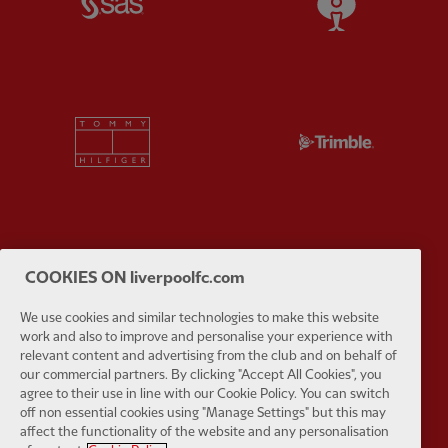
Partner:
Tommy Hilfiger
Partner:
T
Partner:
UPS
Partner:
Vi
COOKIES ON liverpoolfc.com
We use cookies and similar technologies to make this website
work and also to improve and personalise your experience with
relevant content and advertising from the club and on behalf of
our commercial partners. By clicking "Accept All Cookies", you
agree to their use in line with our Cookie Policy. You can switch
Partner:
Wasabi
off non essential cookies using "Manage Settings" but this may
affect the functionality of the website and any personalisation