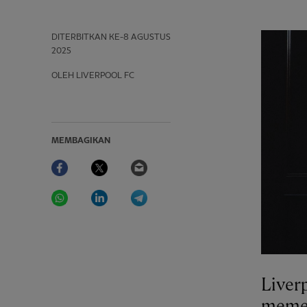
DITERBITKAN
KE-8 AGUSTUS
2025
OLEH LIVERPOOL FC
MEMBAGIKAN
Facebook
Twitter
Email
WhatsApp
LinkedIn
Telegram
Liver
memec