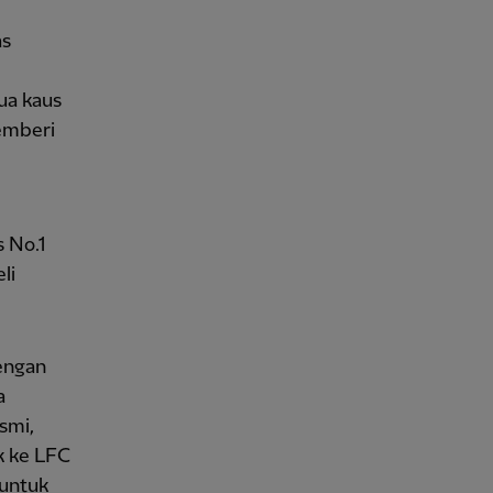
as
ua kaus
emberi
 No.1
li
dengan
a
smi,
k ke LFC
 untuk