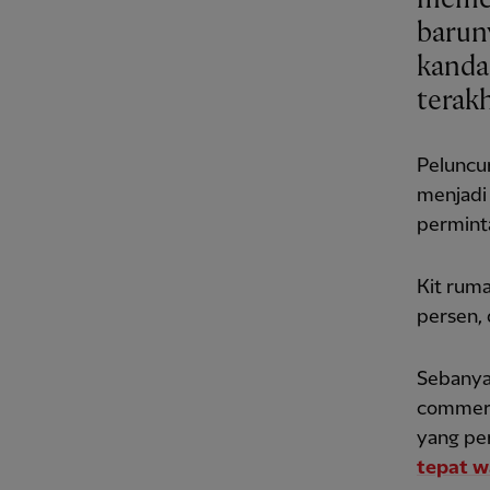
barun
kanda
terak
Peluncur
menjadi 
perminta
Kit ruma
persen, 
Sebanyak
commerc
yang per
tepat w