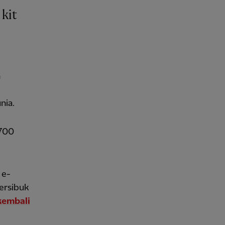
kit
h
nia.
 700
 e-
ersibuk
kembali