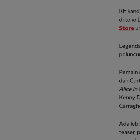
Kit kand
di toko 
Store
un
Legenda
peluncu
Pemain s
dan Curt
Alice in
Kenny Da
Carraghe
Ada lebi
teaser, 