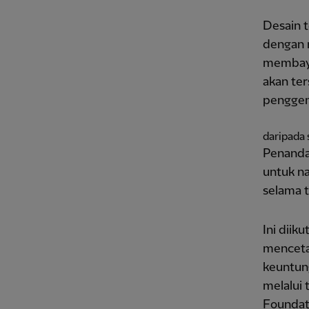
Desain 
dengan 
membaya
akan te
penggem
daripada
Penandat
untuk n
selama t
Ini diik
menceta
keuntun
melalui 
Foundat