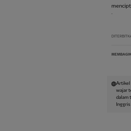
mencipt
.
DITERBITK
MEMBAGI
Artikel
wajar 
dalam t
Inggris