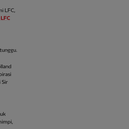
mi LFC,
i LFC
-tunggu.
lland
irasi
 Sir
suk
mimpi,