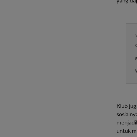
yang dap
Klub jug
sosialny
menjadik
untuk m