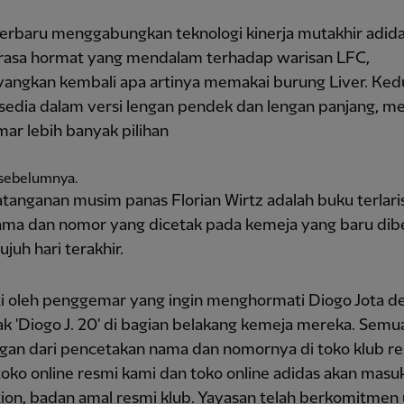
terbaru menggabungkan teknologi kinerja mutakhir adid
rasa hormat yang mendalam terhadap warisan LFC,
ngkan kembali apa artinya memakai burung Liver. Ked
rsedia dalam versi lengan pendek dan lengan panjang, m
ar lebih banyak pilihan
 sebelumnya.
anganan musim panas Florian Wirtz adalah buku terlaris
ama dan nomor yang dicetak pada kemeja yang baru dibe
ujuh hari terakhir.
uti oleh penggemar yang ingin menghormati Diogo Jota 
k 'Diogo J. 20' di bagian belakang kemeja mereka. Semu
gan dari pencetakan nama dan nomornya di toko klub re
toko online resmi kami dan toko online adidas akan masu
ion, badan amal resmi klub. Yayasan telah berkomitmen