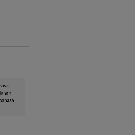
upaya
lahan
 bahasa