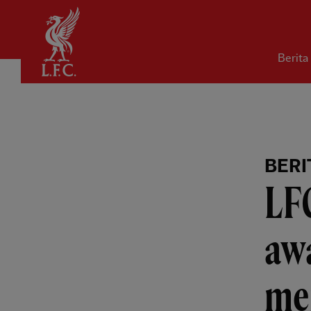
Rumah
Berita
BERI
LF
aw
me