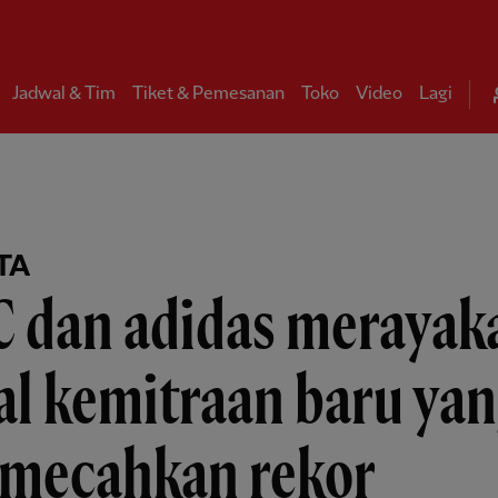
Jadwal & Tim
Tiket & Pemesanan
Toko
Video
Lagi
TA
C dan adidas merayak
al kemitraan baru ya
mecahkan rekor