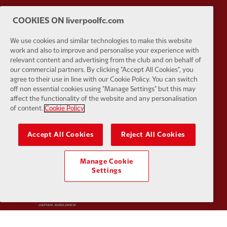
COOKIES ON liverpoolfc.com
We use cookies and similar technologies to make this website
Partner:
Extreme
Partner:
G
work and also to improve and personalise your experience with
relevant content and advertising from the club and on behalf of
our commercial partners. By clicking "Accept All Cookies", you
agree to their use in line with our Cookie Policy. You can switch
off non essential cookies using "Manage Settings" but this may
affect the functionality of the website and any personalisation
of content.
Cookie Policy
Partner:
Haier
Partner:
H
Accept All Cookies
Reject All Cookies
Manage Cookie
Settings
Partner:
Japan Airlines
Partner:
K