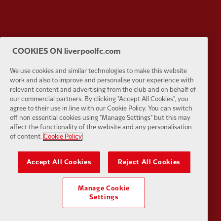
Partner:
SAS
Partner:
S
COOKIES ON liverpoolfc.com
We use cookies and similar technologies to make this website
work and also to improve and personalise your experience with
relevant content and advertising from the club and on behalf of
our commercial partners. By clicking "Accept All Cookies", you
agree to their use in line with our Cookie Policy. You can switch
Partner:
Tommy Hilfiger
Partner:
T
off non essential cookies using "Manage Settings" but this may
affect the functionality of the website and any personalisation
of content.
Cookie Policy
Accept All Cookies
Reject All Cookies
Partner:
UPS
Partner:
Vi
Manage Cookie
Settings