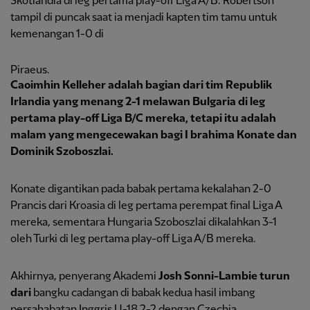
Skotlandia di leg pertama play-off Liga A/B. Robertson
tampil di puncak saat ia menjadi kapten tim tamu untuk
kemenangan 1-0 di
Piraeus.
Caoimhin Kelleher
adalah bagian dari tim Republik
Irlandia yang menang 2-1 melawan Bulgaria di leg
pertama play-off Liga B/C mereka, tetapi itu adalah
malam yang mengecewakan bagi
I
brahima Konate dan
Dominik Szoboszlai.
Konate digantikan pada babak pertama kekalahan 2-0
Prancis dari Kroasia di leg pertama perempat final Liga A
mereka, sementara Hungaria Szoboszlai dikalahkan 3-1
oleh Turki di leg pertama play-off Liga A/B mereka.
Akhirnya, penyerang Akademi
Josh Sonni-Lambie turun
dari
bangku cadangan di babak kedua hasil imbang
persahabatan Inggris U-18 2-2 dengan Czechia.