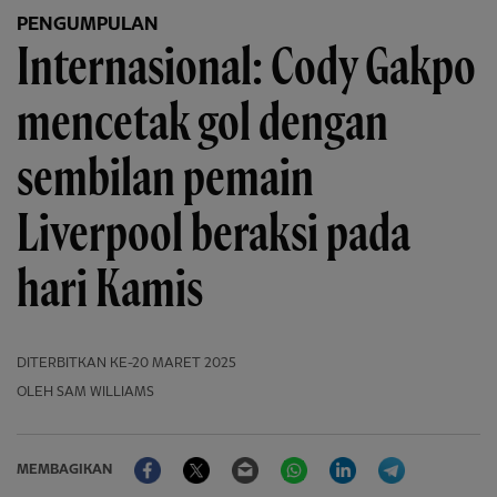
PENGUMPULAN
Internasional: Cody Gakpo
mencetak gol dengan
sembilan pemain
Liverpool beraksi pada
hari Kamis
DITERBITKAN
KE-20 MARET 2025
OLEH SAM WILLIAMS
Facebook
Twitter
Email
WhatsApp
LinkedIn
Telegram
MEMBAGIKAN