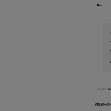
ini...
DITERBITK
MEMBAGI