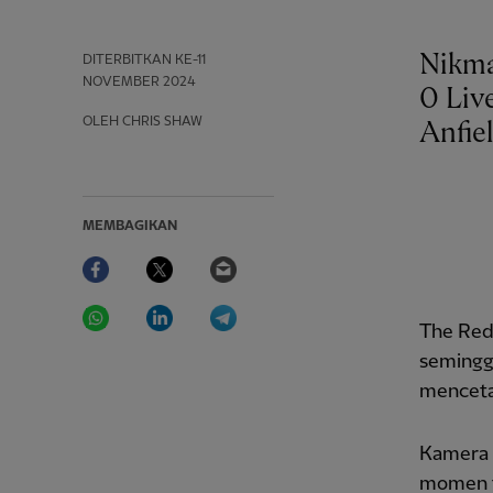
Nikma
DITERBITKAN
KE-11
NOVEMBER 2024
0 Live
OLEH CHRIS SHAW
Anfiel
MEMBAGIKAN
Facebook
Twitter
Email
WhatsApp
LinkedIn
Telegram
The Red
semingg
menceta
Kamera 
momen ta