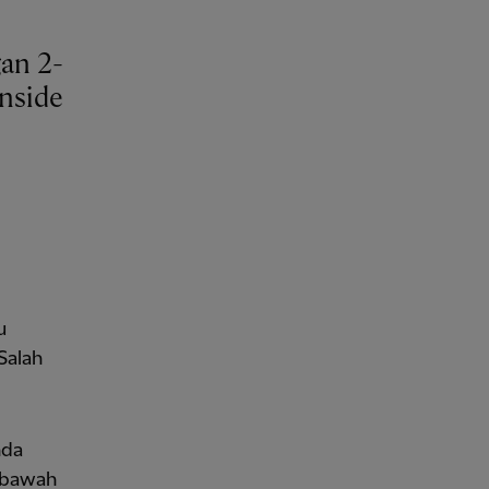
an 2-
Inside
u
Salah
nda
i bawah