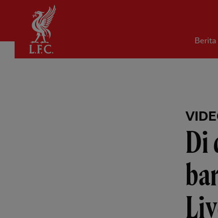
Rumah
Berita
VID
Di 
bar
Liv