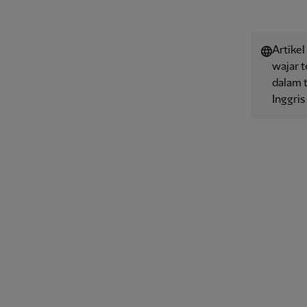
Artikel
wajar 
dalam t
Inggris