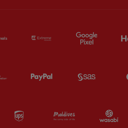
Partner:
EC Markets
Partner:
Extreme
Partner:
Google
Partner:
Orion
Partner:
Paypal
Partner:
SAS
Partner:
UPS
Partner:
Visit Maldives
Par