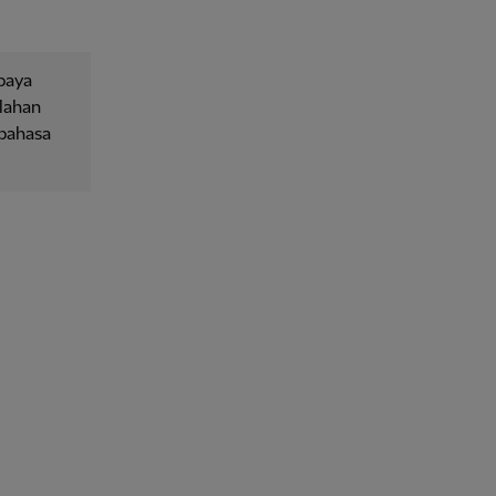
upaya
lahan
 bahasa