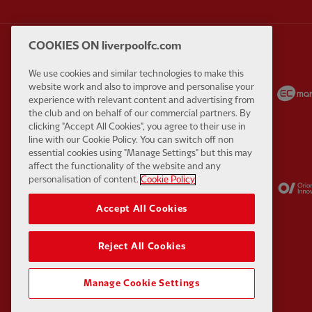
COOKIES ON liverpoolfc.com
We use cookies and similar technologies to make this
Partner:
Carlsberg
Partner:
EA Sports
website work and also to improve and personalise your
experience with relevant content and advertising from
the club and on behalf of our commercial partners. By
clicking "Accept All Cookies", you agree to their use in
line with our Cookie Policy. You can switch off non
essential cookies using "Manage Settings" but this may
affect the functionality of the website and any
Partner:
Kodansha
Partner:
Lucozade
personalisation of content.
Cookie Policy
Accept All Cookies
Reject All Cookies
Manage Cookie Settings