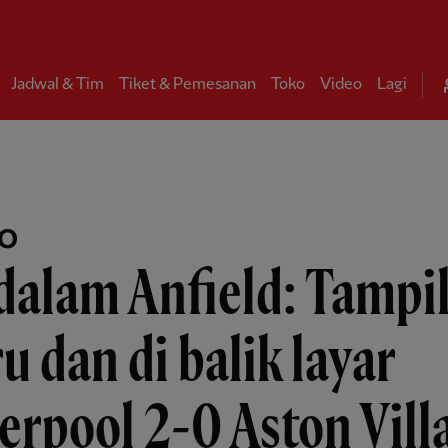
Jadwal & Tim
Tiket & Pemesanan
Toko
Video
Lagi
EO
dalam Anfield: Tampi
u dan di balik layar
erpool 2-0 Aston Vill