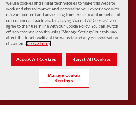
We use cookies and similar technologies to make this website
work and also to improve and personalise your experience with
relevant content and advertising from the club and on behalf of
our commercial partners. By clicking "Accept All Cookies", you
agree to their use in line with our Cookie Policy. You can switch
off non essential cookies using "Manage Settings" but this may
affect the functionality of the website and any personalisation
Partner:
Husqvarna
Partner:
Ja
of content.
Cookie Policy
Accept All Cookies
Reject All Cookies
Manage Cookie
Partner:
Kodansha
Partner:
L
Settings
Partner:
Orion
Partner:
P