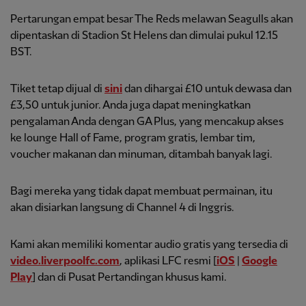
Pertarungan empat besar The Reds melawan Seagulls akan
dipentaskan di Stadion St Helens dan dimulai pukul 12.15
BST.
Tiket tetap dijual di
sini
dan dihargai £10 untuk dewasa dan
£3,50 untuk junior. Anda juga dapat meningkatkan
pengalaman Anda dengan GA Plus, yang mencakup akses
ke lounge Hall of Fame, program gratis, lembar tim,
voucher makanan dan minuman, ditambah banyak lagi.
Bagi mereka yang tidak dapat membuat permainan, itu
akan disiarkan langsung di Channel 4 di Inggris.
Kami akan memiliki komentar audio gratis yang tersedia di
video.liverpoolfc.com
, aplikasi LFC resmi [
iOS
|
Google
Play
] dan di Pusat Pertandingan khusus kami.