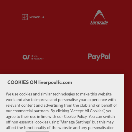
Partner:
Kodansha
Partner:
L
Partner:
Orion
Partner:
P
COOKIES ON liverpoolfc.com
Partner:
SAS
Partner:
S
We use cookies and similar technologies to make this website
work and also to improve and personalise your experience with
relevant content and advertising from the club and on behalf of
our commercial partners. By clicking "Accept All Cookies", you
agree to their use in line with our Cookie Policy. You can switch
off non essential cookies using "Manage Settings" but this may
affect the functionality of the website and any personalisation