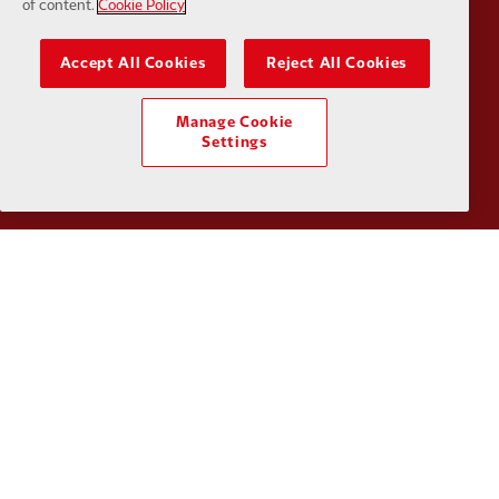
Partner:
Tommy Hilfiger
Partner:
T
of content.
Cookie Policy
Accept All Cookies
Reject All Cookies
Manage Cookie
Settings
Partner:
UPS
Partner:
Vi
Partner:
Wasabi
Kebijakan pribadi
syarat dan Ketentuan
Anti perbudakan
Kue