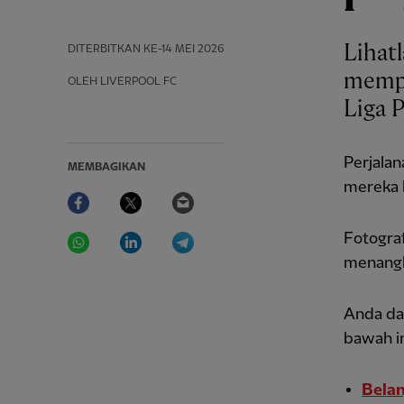
Lihatl
DITERBITKAN
KE-14 MEI 2026
mempe
OLEH LIVERPOOL FC
Liga 
Perjala
MEMBAGIKAN
mereka k
Facebook
Twitter
Email
WhatsApp
LinkedIn
Telegram
Fotogra
menangk
Anda dap
bawah in
Belan