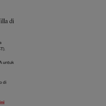
lla di
a
T).
A untuk
o di
ini