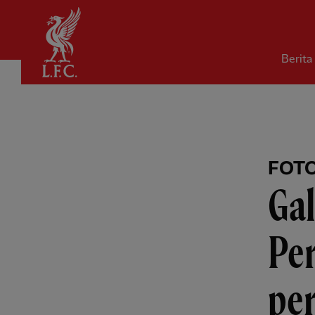
Rumah
Berita
FOT
Gal
Per
per