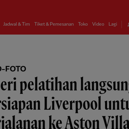
Jadwal & Tim
Tiket & Pemesanan
Toko
Video
Lagi
O-FOTO
eri pelatihan langsun
siapan Liverpool unt
jalanan ke Aston Vill