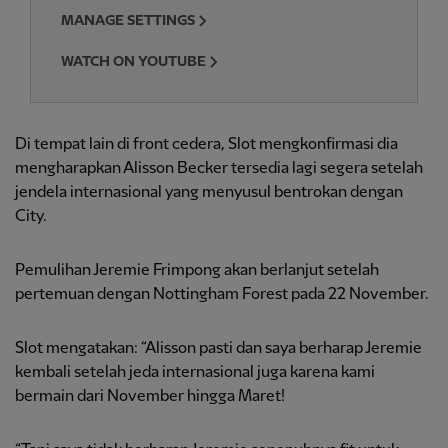
MANAGE SETTINGS
WATCH ON YOUTUBE
Di tempat lain di front cedera, Slot mengkonfirmasi dia
mengharapkan Alisson Becker tersedia lagi segera setelah
jendela internasional yang menyusul bentrokan dengan
City.
Pemulihan Jeremie Frimpong akan berlanjut setelah
pertemuan dengan Nottingham Forest pada 22 November.
Slot mengatakan: “Alisson pasti dan saya berharap Jeremie
kembali setelah jeda internasional juga karena kami
bermain dari November hingga Maret!