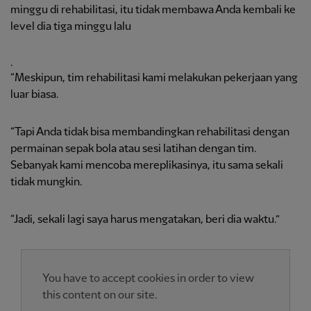
minggu di rehabilitasi, itu tidak membawa Anda kembali ke
level dia tiga minggu lalu
.
“Meskipun, tim rehabilitasi kami melakukan pekerjaan yang
luar biasa.
“Tapi Anda tidak bisa membandingkan rehabilitasi dengan
permainan sepak bola atau sesi latihan dengan tim.
Sebanyak kami mencoba mereplikasinya, itu sama sekali
tidak mungkin.
“Jadi, sekali lagi saya harus mengatakan, beri dia waktu.”
You have to accept cookies in order to view
this content on our site.