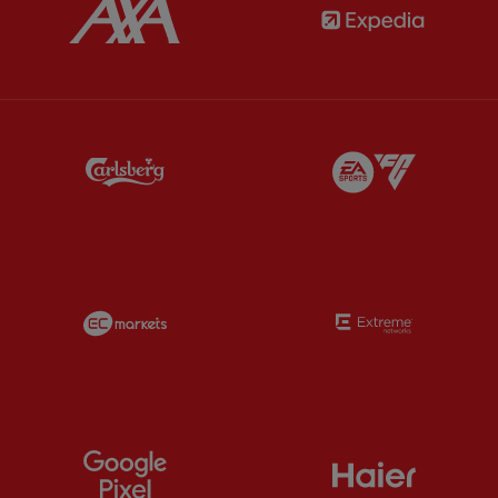
Partner:
AXA
Partner:
Partner:
Carlsberg
Partner:
E
Partner:
EC Markets
Partner:
E
Partner:
Google Pixel
Partner:
H