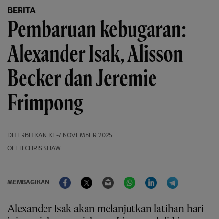
BERITA
Pembaruan kebugaran:
Alexander Isak, Alisson
Becker dan Jeremie
Frimpong
DITERBITKAN
KE-7 NOVEMBER 2025
OLEH CHRIS SHAW
Facebook
Twitter
Email
WhatsApp
LinkedIn
Telegram
MEMBAGIKAN
Alexander Isak akan melanjutkan latihan hari