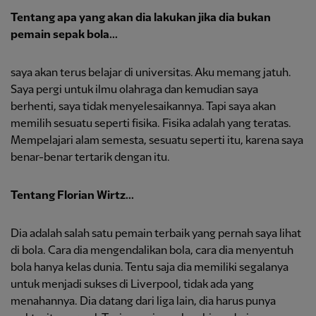
Tentang apa yang akan dia lakukan jika dia bukan
pemain sepak bola...
saya akan terus belajar di universitas. Aku memang jatuh.
Saya pergi untuk ilmu olahraga dan kemudian saya
berhenti, saya tidak menyelesaikannya. Tapi saya akan
memilih sesuatu seperti fisika. Fisika adalah yang teratas.
Mempelajari alam semesta, sesuatu seperti itu, karena saya
benar-benar tertarik dengan itu.
Tentang Florian Wirtz...
Dia adalah salah satu pemain terbaik yang pernah saya lihat
di bola. Cara dia mengendalikan bola, cara dia menyentuh
bola hanya kelas dunia. Tentu saja dia memiliki segalanya
untuk menjadi sukses di Liverpool, tidak ada yang
menahannya. Dia datang dari liga lain, dia harus punya