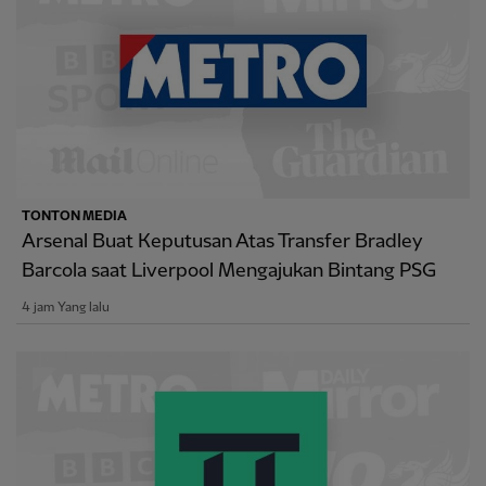
TONTON MEDIA
Arsenal Buat Keputusan Atas Transfer Bradley
Barcola saat Liverpool Mengajukan Bintang PSG
4 jam Yang lalu