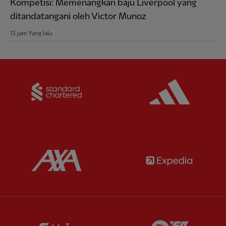
Kompetisi: Memenangkan baju Liverpool yang
ditandatangani oleh Victor Munoz
13 jam Yang lalu
Partner:
Standard Chartered
Partner:
Partner:
AXA
Partner:
Partner:
Carlsberg
Partner:
E