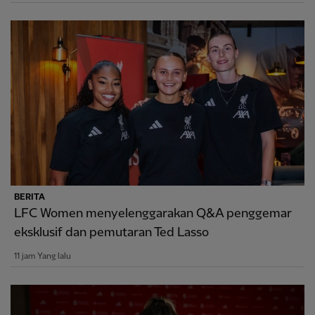
BERITA
LFC Women menyelenggarakan Q&A penggemar
eksklusif dan pemutaran Ted Lasso
11 jam Yang lalu