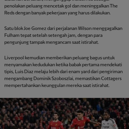
penolakan peluang mencetak gol dan meninggalkan The
Reds dengan banyak pekerjaan yang harus dilakukan.
Satu blok Joe Gomez dari perjalanan Wilson menggagalkan
Fulham tepat setelah setengah jam, dengan para
pengunjung tampak mengancam saat istirahat.
Liverpool kemudian memberikan peluang bagus untuk
menyamakan kedudukan ketika babak pertama mendekati
tipis, Luis Diaz melaju lebih dari enam yard dari pengiriman
mengambang Dominik Szoboszlai, memastikan Cottagers
mempertahankan keunggulan mereka saat istirahat.