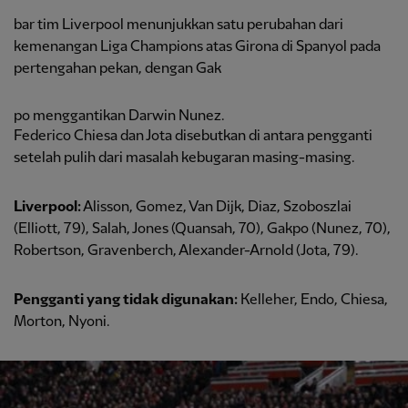
bar tim Liverpool menunjukkan satu perubahan dari
kemenangan Liga Champions atas Girona di Spanyol pada
pertengahan pekan, dengan Gak
po menggantikan Darwin Nunez.
Federico Chiesa dan Jota disebutkan di antara pengganti
setelah pulih dari masalah kebugaran masing-masing.
Liverpool:
Alisson, Gomez, Van Dijk, Diaz, Szoboszlai
(Elliott, 79), Salah, Jones (Quansah, 70), Gakpo (Nunez, 70),
Robertson, Gravenberch, Alexander-Arnold (Jota, 79).
Pengganti yang tidak digunakan:
Kelleher, Endo, Chiesa,
Morton, Nyoni.