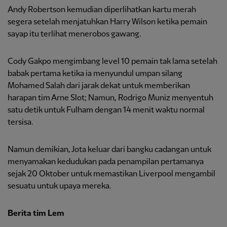
Andy Robertson kemudian diperlihatkan kartu merah
segera setelah menjatuhkan Harry Wilson ketika pemain
sayap itu terlihat menerobos gawang.
Cody Gakpo mengimbang level 10 pemain tak lama setelah
babak pertama ketika ia menyundul umpan silang
Mohamed Salah dari jarak dekat untuk memberikan
harapan tim Arne Slot; Namun, Rodrigo Muniz menyentuh
satu detik untuk Fulham dengan 14 menit waktu normal
tersisa.
Namun demikian, Jota keluar dari bangku cadangan untuk
menyamakan kedudukan pada penampilan pertamanya
sejak 20 Oktober untuk memastikan Liverpool mengambil
sesuatu untuk upaya mereka.
Berita tim Lem