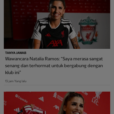
TANYA JAWAB
Wawancara Natalia Ramos: “Saya merasa sangat
senang dan terhormat untuk bergabung dengan
klub ini”
13 jam Yang lalu