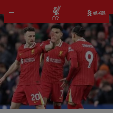
Rumah
Sta