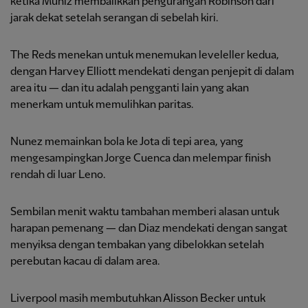
ketika Muniz membalikkan pengurangan Robinson dari
jarak dekat setelah serangan di sebelah kiri.
The Reds menekan untuk menemukan leveleller kedua,
dengan Harvey Elliott mendekati dengan penjepit di dalam
area itu — dan itu adalah pengganti lain yang akan
menerkam untuk memulihkan paritas.
Nunez memainkan bola ke Jota di tepi area, yang
mengesampingkan Jorge Cuenca dan melempar finish
rendah di luar Leno.
Sembilan menit waktu tambahan memberi alasan untuk
harapan pemenang — dan Diaz mendekati dengan sangat
menyiksa dengan tembakan yang dibelokkan setelah
perebutan kacau di dalam area.
Liverpool masih membutuhkan Alisson Becker untuk