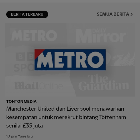
SEMUA BERITA
BERITA TERBARU
TONTON MEDIA
Manchester United dan Liverpool menawarkan
kesempatan untuk merekrut bintang Tottenham
senilai £35 juta
10 jam Yang lalu