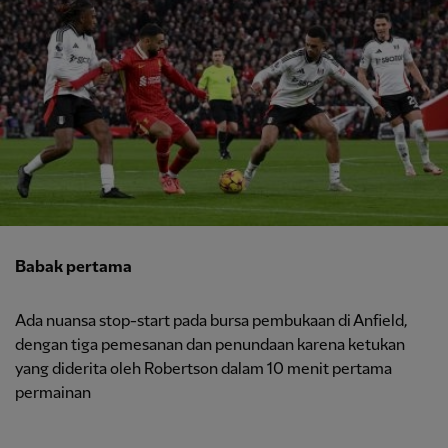
Babak pertama
Ada nuansa stop-start pada bursa pembukaan di Anfield,
dengan tiga pemesanan dan penundaan karena ketukan
yang diderita oleh Robertson dalam 10 menit pertama
permainan
.