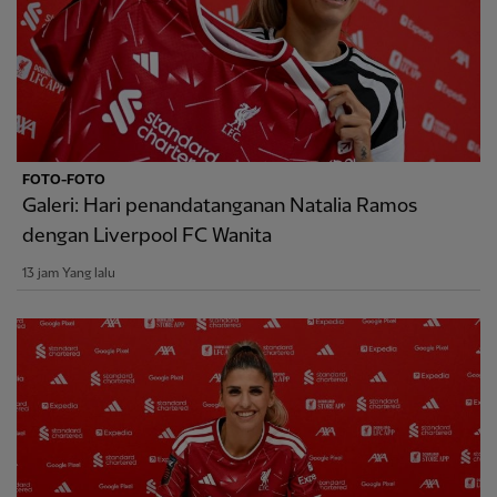
FOTO-FOTO
Galeri: Hari penandatanganan Natalia Ramos
dengan Liverpool FC Wanita
13 jam Yang lalu