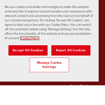
We use cookies and similar technologies to make this website
work and also to improve and personalise your experience with
relevant content and advertising from the club and on behalf of
Partner:
Husqvarna
Partner:
Ja
our commercial partners. By clicking "Accept All Cookies", you
agree to their use in line with our Cookie Policy. You can switch
off non essential cookies using "Manage Settings" but this may
affect the functionality of the website and any personalisation
of content.
Cookie Policy
Accept All Cookies
Reject All Cookies
Partner:
Kodansha
Partner:
L
Manage Cookie
Settings
Partner:
Orion
Partner:
P