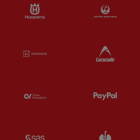
Partner:
Husqvarna
Partner:
Ja
Partner:
Kodansha
Partner:
L
Partner:
Orion
Partner:
P
Partner:
SAS
Partner:
S