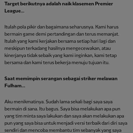
Target berikutnya adalah naik klasemen Premier
League...
Itulah pola pikir dan bagaimana seharusnya. Kami harus
bermain game demi pertandingan dan terus memanjat.
Itulah yang kami kerjakan bersama setiap hari lagi dan
meskipun terkadang hasilnya mengecewakan, atau
kinerjanya tidak sebaik yang kami inginkan, kami tetap
bersama dan kami terus bekerja menuju tujuan itu.
Saat memimpin serangan sebagai striker melawan
Fulham...
Aku menikmatinya. Sudah lama sekali bagi saya saya
bermain di sana. Itu bagus. Saya bisa melakukan apa pun
yang tim minta saya lakukan dan saya akan melakukan apa
pun yang saya bisa untuk menjadi versi terbaik dari diri saya
sendiri dan mencoba membantu tim sebanyak yang saya