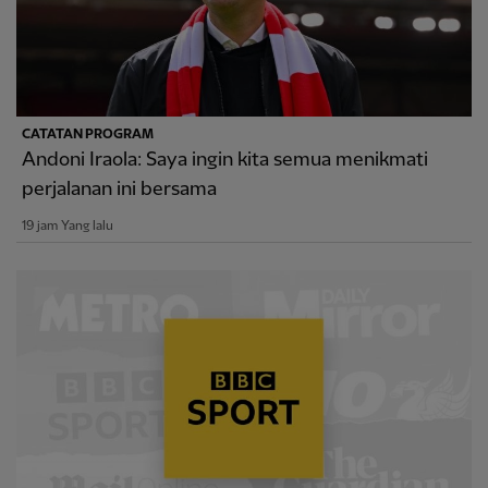
CATATAN PROGRAM
Andoni Iraola: Saya ingin kita semua menikmati
perjalanan ini bersama
19 jam Yang lalu