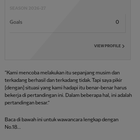
SEASON 2026-27
Goals
0
VIEW PROFILE
“Kami mencoba melakukan itu sepanjang musim dan
terkadang berhasil dan terkadang tidak. Tapi saya pikir
[dengan] situasi yang kami hadapi itu benar-benar harus
bekerja di pertandingan ini. Dalam beberapa hal, ini adalah
pertandingan besar.”
Baca di bawah ini untuk wawancara lengkap dengan
No.18...