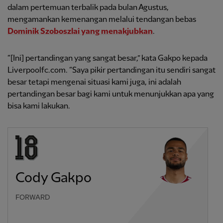
dalam pertemuan terbalik pada bulan Agustus,
mengamankan kemenangan melalui tendangan bebas
Dominik Szoboszlai yang menakjubkan
.
“[Ini] pertandingan yang sangat besar,” kata Gakpo kepada
Liverpoolfc.com. “Saya pikir pertandingan itu sendiri sangat
besar tetapi mengenai situasi kami juga, ini adalah
pertandingan besar bagi kami untuk menunjukkan apa yang
bisa kami lakukan.
Cody Gakpo
FORWARD