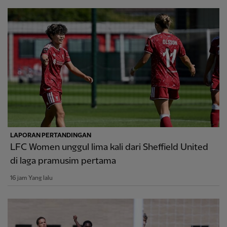
LAPORAN PERTANDINGAN
LFC Women unggul lima kali dari Sheffield United
di laga pramusim pertama
16 jam Yang lalu