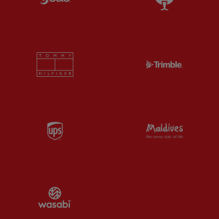
Partner:
Tommy Hilfiger
Partner:
T
Partner:
UPS
Partner:
Vi
Partner:
Wasabi