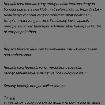
Kepada para pemain yang mengenakan lencana dengan
bangga saat mewakili klub ini di seluruh dunia. Kepada staf -
tidak hanya mereka yang berada di tempat pelatihan -
tetapi mereka yang berada di belakang layar, apakah
mempertahankan lapangan di Anfield atau bekerja di kantin
di tempat pelatihan
.
Kepada hierarki klub dan kepemilikan untuk kepercayaan
dan arahan Anda.
Kepada para legenda yang mendukung saya dan
mengesankan saya pentingnya The Liverpool Way.
Senang bekerja dengan kalian semua.
Gel@@
ar liga ke-20 Liverpool adalah milik kita semua dan itu akan