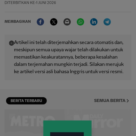
DITERBITKAN
KE-1 JUNI 2026
Facebook
Twitter
Email
WhatsApp
LinkedIn
Telegram
MEMBAGIKAN
Artikel ini telah diterjemahkan secara otomatis dan,
meskipun semua upaya wajar telah dilakukan untuk
memastikan keakuratannya, beberapa kesalahan
dalam terjemahan mungkin terjadi. Silakan merujuk
ke artikel versi asli bahasa Inggris untuk versi resmi.
SEMUA BERITA
BERITA TERBARU