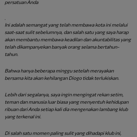
persatuan Anda
.
Ini adalah semangat yang telah membawa kota ini melalui
saat-saat sulit sebelumnya, dan salah satu yang saya harap
akan membantu membawa keadilan dan akuntabilitas yang
telah dikampanyekan banyak orang selama bertahun-
tahun.
Bahwa hanya beberapa minggu setelah merayakan
bersama kita akan kehilangan Diogo tidak terlukiskan.
Lebih dari segalanya, saya ingin mengingat rekan setim,
teman dan manusia luar biasa yang menyentuh kehidupan
ribuan dari Anda setiap kali dia mengenakan lambang klub
yang terkenal ini.
Di salah satu momen paling sulit yang dihadapi klub ini,