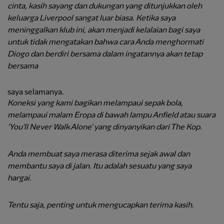
cinta, kasih sayang dan dukungan yang ditunjukkan oleh
keluarga Liverpool sangat luar biasa. Ketika saya
meninggalkan klub ini, akan menjadi kelalaian bagi saya
untuk tidak mengatakan bahwa cara Anda menghormati
Diogo dan berdiri bersama dalam ingatannya akan tetap
bersama
saya selamanya.
Koneksi yang kami bagikan melampaui sepak bola,
melampaui malam Eropa di bawah lampu Anfield atau suara
'You'll Never Walk Alone' yang dinyanyikan dari The Kop.
Anda membuat saya merasa diterima sejak awal dan
membantu saya di jalan. Itu adalah sesuatu yang saya
hargai.
Tentu saja, penting untuk mengucapkan terima kasih.