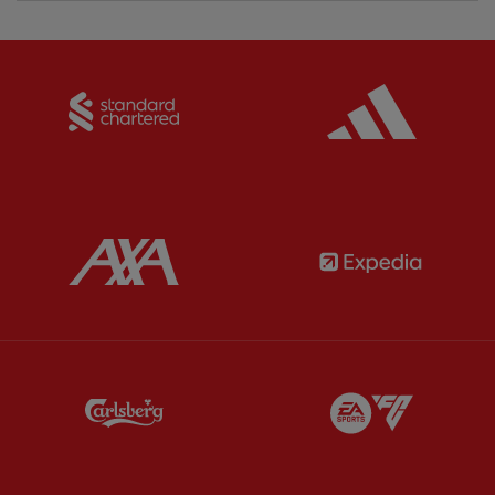
Partner:
Standard Chartered
Partner:
Partner:
AXA
Partner:
Partner:
Carlsberg
Partner:
E