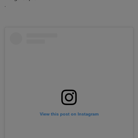
.
View this post on Instagram