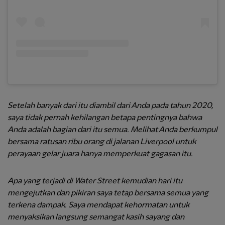
Setelah banyak dari itu diambil dari Anda pada tahun 2020,
saya tidak pernah kehilangan betapa pentingnya bahwa
Anda adalah bagian dari itu semua. Melihat Anda berkumpul
bersama ratusan ribu orang di jalanan Liverpool untuk
perayaan gelar juara hanya memperkuat gagasan itu.
Apa yang terjadi di Water Street kemudian hari itu
mengejutkan dan pikiran saya tetap bersama semua yang
terkena dampak. Saya mendapat kehormatan untuk
menyaksikan langsung semangat kasih sayang dan