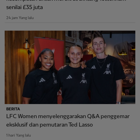
senilai £35 juta
24 jam Yang lalu
BERITA
LFC Women menyelenggarakan Q&A penggemar
eksklusif dan pemutaran Ted Lasso
1 hari Yang lalu