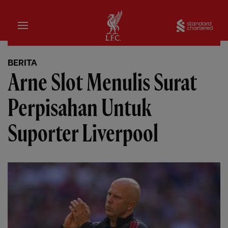
Rumah
Sta
BERITA
Arne Slot Menulis Surat
Perpisahan Untuk
Suporter Liverpool