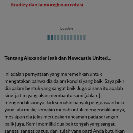
Bradley dan kemungkinan rotasi
Loading
Tentang Alexander Isak dan Newcastle United...
Ini adalah pernyataan yang meremehkan untuk
mengatakan bahwa dia dalam kondisi yang baik. Saya pikir
dia dalam bentuk yang sangat baik. Juga di sana itu adalah
kinerja tim yang akan membantu kami [dalam]
mengendalikannya. Jadi semakin banyak penguasaan bola
yang kita miliki, semakin mudah untuk mengendalikannya,
meskipun dia jelas merupakan ancaman pada serangan
balik juga. Kami memiliki dua bek tengah yang sangat,
sangat, sangat bagus, dan itulah yang pasti Anda butuhkan