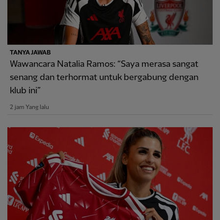
TANYA JAWAB
Wawancara Natalia Ramos: “Saya merasa sangat
senang dan terhormat untuk bergabung dengan
klub ini”
2 jam Yang lalu