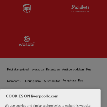
Partner:
UPS
Partner:
Vi
Partner:
Wasabi
Kebijakan pribadi
syarat dan Ketentuan
Anti perbudakan
Kue
Pengaturan Kue
Membantu
Hubungi kami
Aksesibilitas
COOKIES ON liverpoolfc.com
We use cookies and similar technologies to make this website
Facebook
LinkedIn
TikTok
Instagram
Twitter
YouTube
One