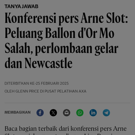
TANYA JAWAB
Konferensi pers Arne Slot:
Peluang Ballon d'Or Mo
Salah, perlombaan gelar
dan Newcastle
DITERBITKAN
KE-25 FEBRUARI 2025
OLEH GLENN PRICE DI PUSAT PELATIHAN AXA
Facebook
Twitter
Email
WhatsApp
LinkedIn
Telegram
MEMBAGIKAN
Baca bagian terbaik dari konferensi pers Arne