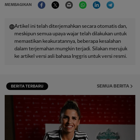
Facebook
Twitter
Email
WhatsApp
LinkedIn
Telegram
MEMBAGIKAN
Artikel ini telah diterjemahkan secara otomatis dan,
meskipun semua upaya wajar telah dilakukan untuk
memastikan keakuratannya, beberapa kesalahan
dalam terjemahan mungkin terjadi. Silakan merujuk
ke artikel versi asli bahasa Inggris untuk versi resmi.
SEMUA BERITA
BERITA TERBARU