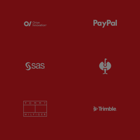
Partner:
Orion
Partner:
P
Partner:
SAS
Partner:
S
Partner:
Tommy Hilfiger
Partner:
T