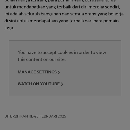
bukan hanya tentang para pemain yang berusaha keras
untuk mendapatkan yang terbaik dari diri mereka sendiri,
ini adalah seluruh bangunan dan semua orang yang bekerja
di sini untuk mendapatkan yang terbaik dari para pemain
juga.
You have to accept cookies in order to view
this content on our site.
MANAGE SETTINGS
WATCH ON YOUTUBE
DITERBITKAN
KE-25 FEBRUARI 2025