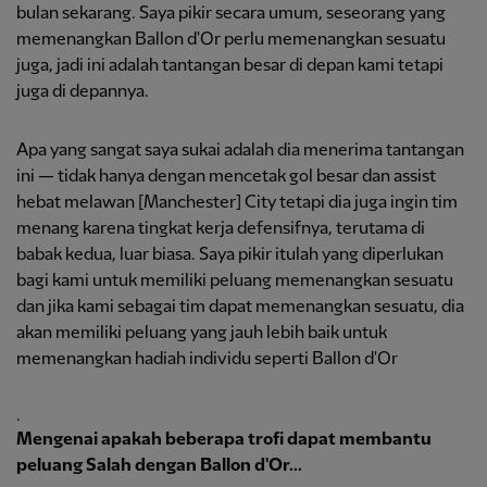
bulan sekarang. Saya pikir secara umum, seseorang yang
memenangkan Ballon d'Or perlu memenangkan sesuatu
juga, jadi ini adalah tantangan besar di depan kami tetapi
juga di depannya.
Apa yang sangat saya sukai adalah dia menerima tantangan
ini — tidak hanya dengan mencetak gol besar dan assist
hebat melawan [Manchester] City tetapi dia juga ingin tim
menang karena tingkat kerja defensifnya, terutama di
babak kedua, luar biasa. Saya pikir itulah yang diperlukan
bagi kami untuk memiliki peluang memenangkan sesuatu
dan jika kami sebagai tim dapat memenangkan sesuatu, dia
akan memiliki peluang yang jauh lebih baik untuk
memenangkan hadiah individu seperti Ballon d'Or
.
Mengenai apakah beberapa trofi dapat membantu
peluang Salah dengan Ballon d'Or...