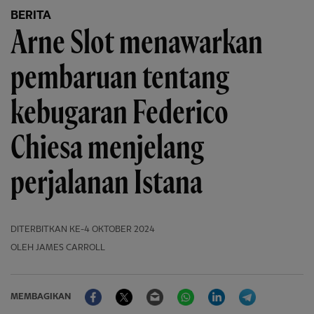
BERITA
Arne Slot menawarkan
pembaruan tentang
kebugaran Federico
Chiesa menjelang
perjalanan Istana
DITERBITKAN
KE-4 OKTOBER 2024
OLEH JAMES CARROLL
Facebook
Twitter
Email
WhatsApp
LinkedIn
Telegram
MEMBAGIKAN