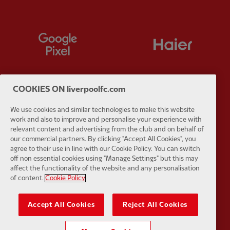
Partner:
Google Pixel
Partner:
H
COOKIES ON liverpoolfc.com
Partner:
Husqvarna
Partner:
Ja
We use cookies and similar technologies to make this website
work and also to improve and personalise your experience with
relevant content and advertising from the club and on behalf of
our commercial partners. By clicking "Accept All Cookies", you
agree to their use in line with our Cookie Policy. You can switch
off non essential cookies using "Manage Settings" but this may
affect the functionality of the website and any personalisation
Partner:
Kodansha
Partner:
L
of content.
Cookie Policy
Accept All Cookies
Reject All Cookies