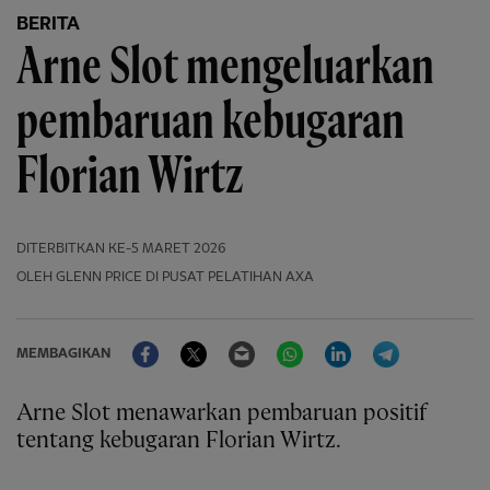
BERITA
Arne Slot mengeluarkan
pembaruan kebugaran
Florian Wirtz
DITERBITKAN
KE-5 MARET 2026
OLEH GLENN PRICE DI PUSAT PELATIHAN AXA
Facebook
Twitter
Email
WhatsApp
LinkedIn
Telegram
MEMBAGIKAN
Arne Slot menawarkan pembaruan positif
tentang kebugaran Florian Wirtz.