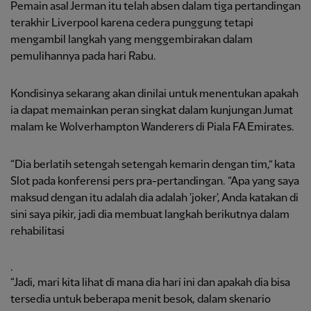
Pemain asal Jerman itu telah absen dalam tiga pertandingan
terakhir Liverpool karena cedera punggung tetapi
mengambil langkah yang menggembirakan dalam
pemulihannya pada hari Rabu.
Kondisinya sekarang akan dinilai untuk menentukan apakah
ia dapat memainkan peran singkat dalam kunjungan Jumat
malam ke Wolverhampton Wanderers di Piala FA Emirates.
“Dia berlatih setengah setengah kemarin dengan tim,” kata
Slot pada konferensi pers pra-pertandingan. “Apa yang saya
maksud dengan itu adalah dia adalah 'joker', Anda katakan di
sini saya pikir, jadi dia membuat langkah berikutnya dalam
rehabilitasi
.
“Jadi, mari kita lihat di mana dia hari ini dan apakah dia bisa
tersedia untuk beberapa menit besok, dalam skenario