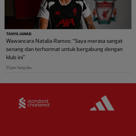
TANYA JAWAB
Wawancara Natalia Ramos: “Saya merasa sangat
senang dan terhormat untuk bergabung dengan
klub ini”
21 jam Yang lalu
Partner:
Standard Chartered
Partner: