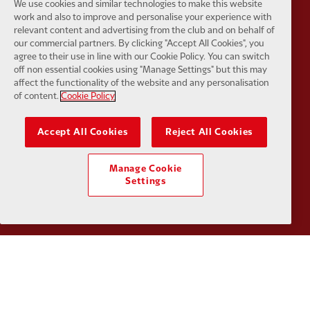
We use cookies and similar technologies to make this website
work and also to improve and personalise your experience with
relevant content and advertising from the club and on behalf of
our commercial partners. By clicking "Accept All Cookies", you
Partner:
Husqvarna
Partner:
Ja
agree to their use in line with our Cookie Policy. You can switch
off non essential cookies using "Manage Settings" but this may
affect the functionality of the website and any personalisation
of content.
Cookie Policy
Accept All Cookies
Reject All Cookies
Partner:
Kodansha
Partner:
L
Manage Cookie
Settings
Partner:
Orion
Partner:
P