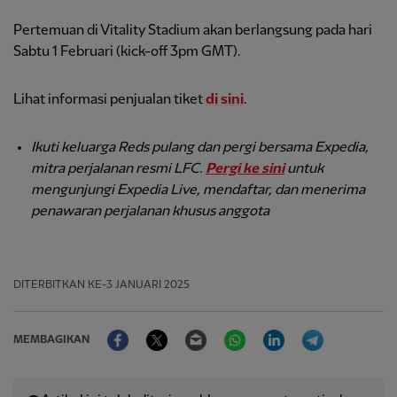
Pertemuan di Vitality Stadium akan berlangsung pada hari
Sabtu 1 Februari (kick-off 3pm GMT).
Lihat informasi penjualan tiket
di sini
.
Ikuti keluarga Reds pulang dan pergi bersama Expedia,
mitra perjalanan resmi LFC.
Pergi ke sini
untuk
mengunjungi Expedia Live, mendaftar, dan menerima
penawaran perjalanan khusus anggota
DITERBITKAN
KE-3 JANUARI 2025
Facebook
Twitter
Email
WhatsApp
LinkedIn
Telegram
MEMBAGIKAN