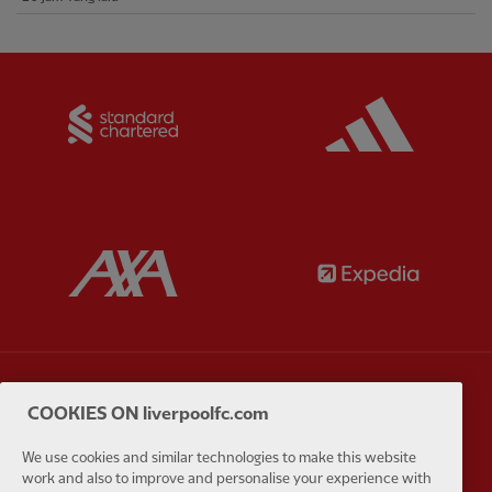
Partner:
Standard Chartered
Partner:
Partner:
AXA
Partner:
Partner:
Carlsberg
Partner:
E
COOKIES ON liverpoolfc.com
We use cookies and similar technologies to make this website
work and also to improve and personalise your experience with