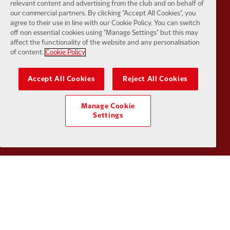
relevant content and advertising from the club and on behalf of
our commercial partners. By clicking "Accept All Cookies", you
agree to their use in line with our Cookie Policy. You can switch
Partner:
EC Markets
Partner:
E
off non essential cookies using "Manage Settings" but this may
affect the functionality of the website and any personalisation
of content.
Cookie Policy
Accept All Cookies
Reject All Cookies
Partner:
Google Pixel
Partner:
H
Manage Cookie
Settings
Partner:
Husqvarna
Partner:
Ja