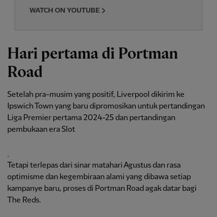
WATCH ON YOUTUBE
Hari pertama di Portman
Road
Setelah pra-musim yang positif, Liverpool dikirim ke
Ipswich Town yang baru dipromosikan untuk pertandingan
Liga Premier pertama 2024-25 dan pertandingan
pembukaan era Slot
.
Tetapi terlepas dari sinar matahari Agustus dan rasa
optimisme dan kegembiraan alami yang dibawa setiap
kampanye baru, proses di Portman Road agak datar bagi
The Reds.