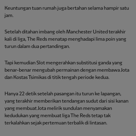
Keuntungan tuan rumah juga bertahan selama hampir satu
jam.
Setelah ditahan imbang oleh Manchester United terakhir
kali di liga, The Reds menatap menghadapi lima poin yang
turun dalam dua pertandingan.
Tapi kemudian Slot mengerahkan substitusi ganda yang
benar-benar mengubah permainan dengan membawa Jota
dan Kostas Tsimikas di titik tengah periode kedua.
Hanya 22 detik setelah pasangan itu turun ke lapangan,
yang terakhir memberikan tendangan sudut dari sisi kanan
yang membuat Jota melirik sundulan menyamakan
kedudukan yang membuat liga The Reds tetap tak
terkalahkan sejak pertemuan terbalik di lintasan.