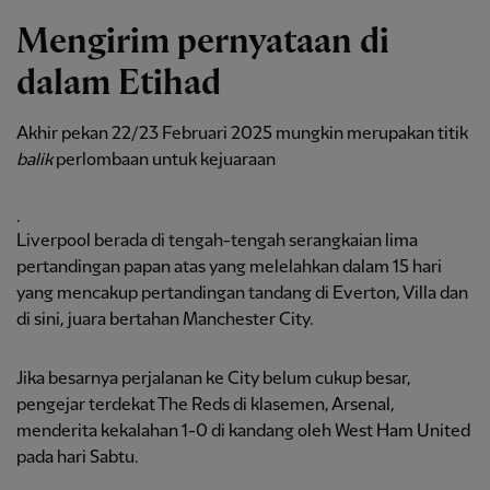
Mengirim pernyataan di
dalam Etihad
Akhir pekan 22/23 Februari 2025 mungkin merupakan titik
balik
perlombaan untuk kejuaraan
.
Liverpool berada di tengah-tengah serangkaian lima
pertandingan papan atas yang melelahkan dalam 15 hari
yang mencakup pertandingan tandang di Everton, Villa dan
di sini, juara bertahan Manchester City.
Jika besarnya perjalanan ke City belum cukup besar,
pengejar terdekat The Reds di klasemen, Arsenal,
menderita kekalahan 1-0 di kandang oleh West Ham United
pada hari Sabtu.