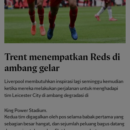
Trent menempatkan Reds di
ambang gelar
Liverpool membutuhkan inspirasi lagi seminggu kemudian
ketika mereka melakukan perjalanan untuk menghadapi
tim Leicester City di ambang degradasi di
King Power Stadium.
Kedua tim digagalkan oleh pos selama babak pertama yang
sebagian besar hangat, dan sejumlah peluang bagus datang