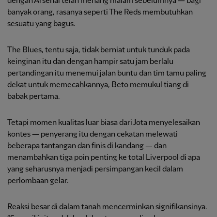
dengan Arsenal telah menang malam sebelumnya — bagi
banyak orang, rasanya seperti The Reds membutuhkan
sesuatu yang bagus.
The Blues, tentu saja, tidak berniat untuk tunduk pada
keinginan itu dan dengan hampir satu jam berlalu
pertandingan itu menemui jalan buntu dan tim tamu paling
dekat untuk memecahkannya, Beto memukul tiang di
babak pertama.
Tetapi momen kualitas luar biasa dari Jota menyelesaikan
kontes — penyerang itu dengan cekatan melewati
beberapa tantangan dan finis di kandang — dan
menambahkan tiga poin penting ke total Liverpool di apa
yang seharusnya menjadi persimpangan kecil dalam
perlombaan gelar.
Reaksi besar di dalam tanah mencerminkan signifikansinya.