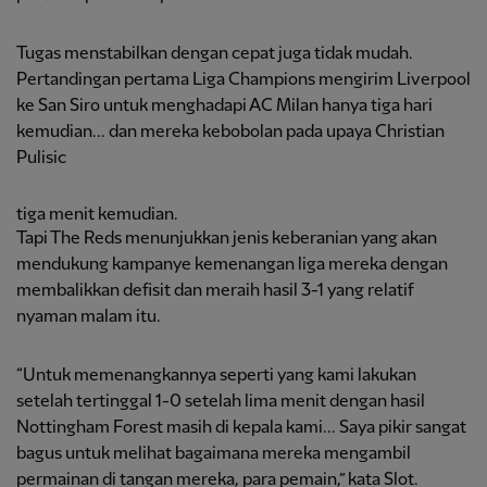
Tugas menstabilkan dengan cepat juga tidak mudah.
Pertandingan pertama Liga Champions mengirim Liverpool
ke San Siro untuk menghadapi AC Milan hanya tiga hari
kemudian... dan mereka kebobolan pada upaya Christian
Pulisic
tiga menit kemudian.
Tapi The Reds menunjukkan jenis keberanian yang akan
mendukung kampanye kemenangan liga mereka dengan
membalikkan defisit dan meraih hasil 3-1 yang relatif
nyaman malam itu.
“Untuk memenangkannya seperti yang kami lakukan
setelah tertinggal 1-0 setelah lima menit dengan hasil
Nottingham Forest masih di kepala kami... Saya pikir sangat
bagus untuk melihat bagaimana mereka mengambil
permainan di tangan mereka, para pemain,” kata Slot.