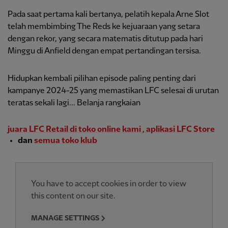
Pada saat pertama kali bertanya, pelatih kepala Arne Slot
telah membimbing The Reds ke kejuaraan yang setara
dengan rekor, yang secara matematis ditutup pada hari
Minggu di Anfield dengan empat pertandingan tersisa.
Hidupkan kembali pilihan episode paling penting dari
kampanye 2024-25 yang memastikan LFC selesai di urutan
teratas sekali lagi... Belanja rangkaian
juara LFC Retail di toko online kami
, aplikasi LFC Store
dan
semua toko klub
You have to accept cookies in order to view
this content on our site.
MANAGE SETTINGS