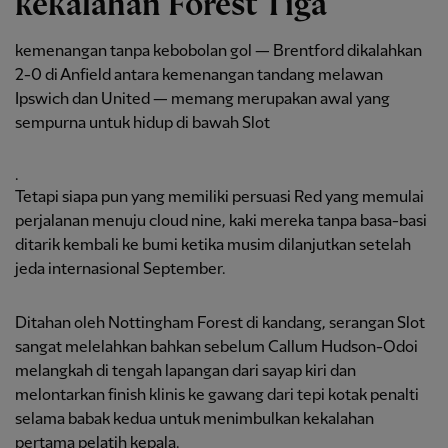
kekalahan Forest Tiga
kemenangan tanpa kebobolan gol — Brentford dikalahkan
2-0 di Anfield antara kemenangan tandang melawan
Ipswich dan United — memang merupakan awal yang
sempurna untuk hidup di bawah Slot
.
Tetapi siapa pun yang memiliki persuasi Red yang memulai
perjalanan menuju cloud nine, kaki mereka tanpa basa-basi
ditarik kembali ke bumi ketika musim dilanjutkan setelah
jeda internasional September.
Ditahan oleh Nottingham Forest di kandang, serangan Slot
sangat melelahkan bahkan sebelum Callum Hudson-Odoi
melangkah di tengah lapangan dari sayap kiri dan
melontarkan finish klinis ke gawang dari tepi kotak penalti
selama babak kedua untuk menimbulkan kekalahan
pertama pelatih kepala.