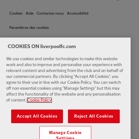
Cookies
Aide
Contactez-nous
Accessibilité
Paramètres des cookies
COOKIES ON liverpoolfc.com
We use cookies and similar technologies to make this website
Facebook
LinkedIn
TikTok
Instagram
Twitter
YouTube
One
work and also to improve and personalise your experience with
relevant content and advertising from the club and on behalf of
our commercial partners. By clicking "Accept All Cookies", you
agree to their use in line with our Cookie Policy. You can switch
off non essential cookies using "Manage Settings" but this may
affect the functionality of the website and any personalisation
Download the official LFC app
of content.
Cookie Policy
Accept All Cookies
Reject All Cookies
Manage Cookie
© Copyright 2024 Le Liverpool Football Club et Athletic Grounds
Settings