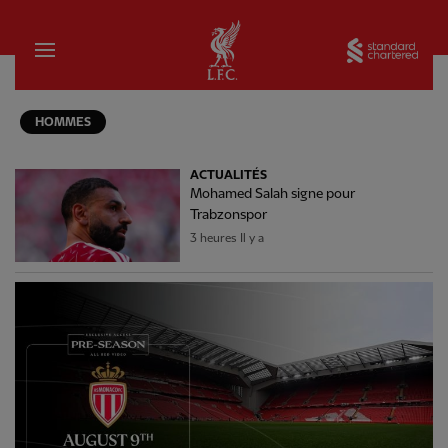
Domicile
Sta
HOMMES
ACTUALITÉS
Mohamed Salah signe pour
Trabzonspor
3 heures Il y a