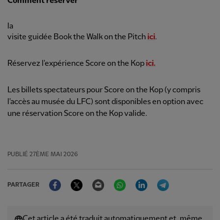
Comment réserver
la
visite guidée Book the Walk on the Pitch
ici
.
Réservez l'expérience Score on the Kop
ici.
Les billets spectateurs pour Score on the Kop (y compris
l'accès au musée du LFC) sont disponibles en option avec
une réservation Score on the Kop valide.
PUBLIÉ
27ÈME MAI 2026
Facebook
Twitter
Email
WhatsApp
LinkedIn
Telegram
PARTAGER
Cet article a été traduit automatiquement et, même