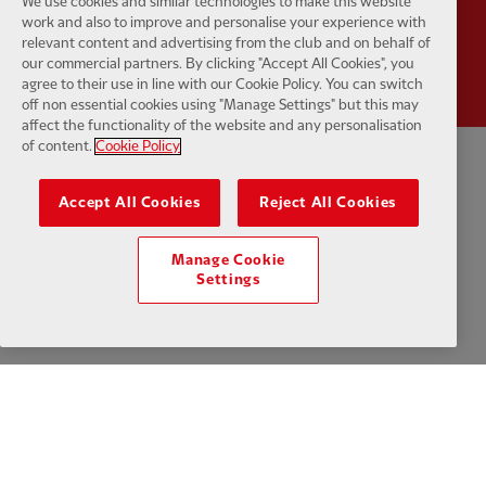
We use cookies and similar technologies to make this website
work and also to improve and personalise your experience with
Partner:
Wasabi
relevant content and advertising from the club and on behalf of
our commercial partners. By clicking "Accept All Cookies", you
agree to their use in line with our Cookie Policy. You can switch
off non essential cookies using "Manage Settings" but this may
affect the functionality of the website and any personalisation
of content.
Cookie Policy
Politique de confidentialité
Termes et conditions
Anti-esclavage
Accept All Cookies
Reject All Cookies
Cookies
Aide
Contactez-nous
Accessibilité
Manage Cookie
Settings
Paramètres des cookies
Facebook
LinkedIn
TikTok
Instagram
Twitter
YouTube
One